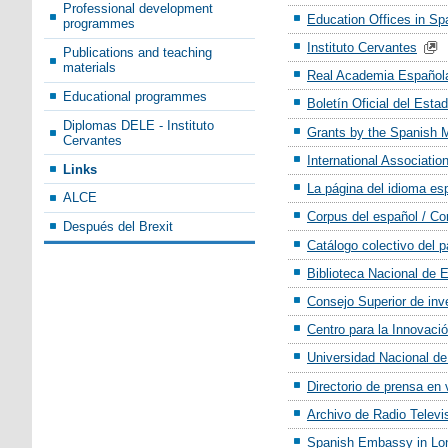
Professional development
Education Offices in S
programmes
Instituto Cervantes
Publications and teaching
materials
Real Academia Española
Educational programmes
Boletín Oficial del Esta
Diplomas DELE - Instituto
Grants by the Spanish M
Cervantes
International Associatio
Links
La página del idioma e
ALCE
Corpus del español / Co
Después del Brexit
Catálogo colectivo del p
Biblioteca Nacional de 
Consejo Superior de inv
Centro para la Innovaci
Universidad Nacional d
Directorio de prensa en v
Archivo de Radio Televi
Spanish Embassy in Lo