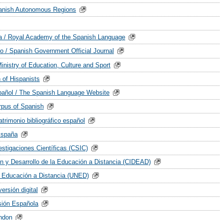
panish Autonomous Regions
 / Royal Academy of the Spanish Language
do / Spanish Government Official Journal
inistry of Education, Culture and Sport
n of Hispanists
spañol / The Spanish Language Website
rpus of Spanish
atrimonio bibliográfico español
España
estigaciones Científicas (CSIC)
ón y Desarrollo de la Educación a Distancia (CIDEAD)
e Educación a Distancia (UNED)
ersión digital
sión Española
ndon