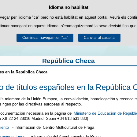
Suscríbete
Política de cookies
Idioma no habilitat
Passar al contingut
ookies pròpies per facilitar la navegació i cookies de tercers per obtenir estadí
vegar per l'idioma "ca" però no està habilitat en aquest portal. Veurà els conti
tinuar navegant en aquest idioma, s'emmagatzemarà la seva decisió fins que 
Podeu obtenir més informació a l'apartat "Cookies" del nostre
avís legal
.
Continuar navegant en "ca"
Acceptar
Rebutjar
Canviar al castellà
República Checa
les en la República Checa
 de títulos españoles en la República
ís miembro de la Unión Europea, la convalidación, homologación y reconocimi
 rigen por las directivas europeas al respecto.
 documentación necesaria en la página del
Ministerio de Educación de Repúbl
 XII 22-24 28016 Madrid, Spain +34 913 531 880)
iento
- información del Centro Multicultural de Praga
 universitarios
- información del Ayuntamiento de Praga