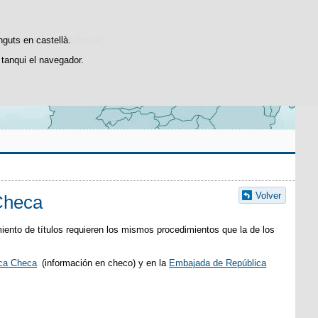
Cercador
Facebook
YouTube
Instagram
stiques d'ús i satisfacció.
nguts en castellà.
tanqui el navegador.
Volver
 Checa
ento de títulos requieren los mismos procedimientos que la de los
ica Checa
(información en checo) y en la
Embajada de República