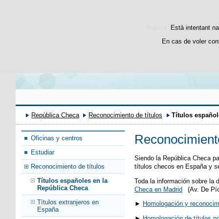
Bienvenido
Vítejte
Aquest lloc web utilitza c
Està intentant na
En cas de voler con
República Checa
Reconocimiento de títulos
Títulos españo
Reconocimiento
Oficinas y centros
Estudiar
Siendo la República Checa pa
títulos checos en España y se
Reconocimiento de títulos
Títulos españoles en la
Toda la información sobre la
República Checa
Checa en Madrid
(Av. De Pío
Títulos extranjeros en
►
Homologación y reconocim
España
►
Homologación de títulos no