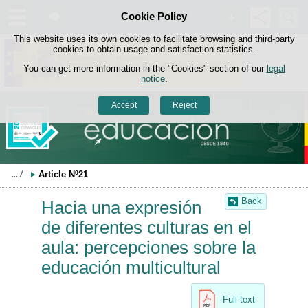
Search
Cookie Policy
box
Skip to content
This website uses its own cookies to facilitate browsing and third-party
cookies to obtain usage and satisfaction statistics.
You can get more information in the "Cookies" section of our
legal
notice
.
Accept
Reject
Article Nº21
Back
Hacia una expresión
de diferentes culturas en el
aula: percepciones sobre la
educación multicultural
Full text