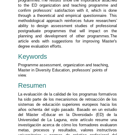
programmes.The results show the importance attached
to the ED organization and teaching programme and
confirm professors’ satisfaction with it, which is done
through a theoretical and empirical questionnaire. This
methodological approach reinforces future researchers'
ability to design assessment studies of professional
postgraduate programmes that will impact on the
planning and development of other programmes.The
article ends with suggestions for improving Master's
degree evaluation efforts.
Keywords
Programme assessment, organization and teaching,
Master in Diversity Education, professors' points of
view.
Resumen
La evaluación de la calidad de los programas formativos
ha sido parte de los mecanismos de retroacción de los
sistemas de educación superiores europeos hacia los
años ochenta del siglo pasado. Basado en un estudio
del Máster «Educar en la Diversidad» (ED) de la
Universidad de La Laguna, este artículo resume una
investigación acerca de cómo los formadores evaluaron
metas, procesos y resultados, valores instructivos