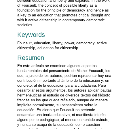
between education and liberty and explores, in the work
of Foucault, the concept of possible liberty as a
foundation for the principle of democracy and hence as
a key to an education that promotes critical thought and
with it active citizenship in contemporary democratic
societies.
Keywords
Foucault, education, liberty, power, democracy, active
citizenship, education for citizenship.
Resumen
En este artículo se examinan algunos aspectos
fundamentales del pensamiento de Michel Foucault, los
que, a juicio de los autores, podrían representar hoy una
contribución importante al ámbito de la educación y, en
concreto, al de la educación para la ciudadanía. Para
desarrollar estos argumentos, los autores aplican pautas
hermenéuticas al estudio de diversos textos del filósofo
francés en los que queda reflejado, aunque de manera
implícita normalmente, su pensamiento sobre la
educación. Es cierto que Foucault no pretende
desarrollar una teoría educativa, ni manifiesta interés
alguno por lo pedagógico, al menos en sentido estricto,
y nunca se ocupa de la educación como cuestión