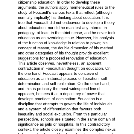
citizenship education. In order to develop these
arguments, the authors apply hermeneutical rules to the
study of Foucault’s various texts that reflect (although
normally implicitly) his thinking about education. It is
true that Foucault did not endeavour to develop a theory
about education, nor did he manifest any interest in
pedagogy, at least in the strict sense; and he never took
education as an overriding issue. However, his analysis
of the function of knowledge in relation to power, his
concept of reason, the double dimension of his method
and other categories of his thought provide excellent
suggestions for a proposed renovation of education.
This article observes, nevertheless, an apparent
contradiction in Foucaultian thought on education. On
the one hand, Foucault appears to conceive of
education as an historical process of liberation, self-
determination and self-realization. On the other hand,
and this is probably the most widespread line of
approach, he sees it as a depository of power that
develops practices of domination: Education is a
discipline that attempts to govern the life of individuals
and a system of differentiation that favours both
inequality and social exclusion. From this particular
perspective, schools are situated in the same domain of
significance as jails or hospitals. In this contradictory
context, the article closely examines the complex nexus