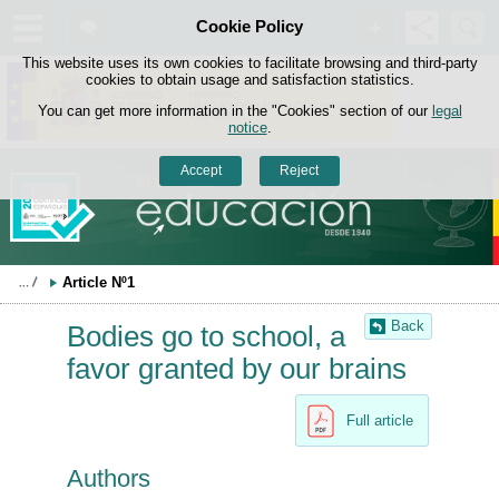
Search
Cookie Policy
box
Skip to content
This website uses its own cookies to facilitate browsing and third-party
cookies to obtain usage and satisfaction statistics.
You can get more information in the "Cookies" section of our
legal
notice
.
Accept
Reject
Article Nº1
Back
Bodies go to school, a
favor granted by our brains
Full article
Authors