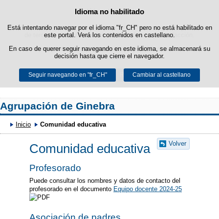
Idioma no habilitado
Política de cookies
Saltar al contenido
Está intentando navegar por el idioma "fr_CH" pero no está habilitado en
Esta web utiliza cookies propias para facilitar la navegación y cookies
de terceros para obtener estadísticas de uso y satisfacción.
este portal. Verá los contenidos en castellano.
En caso de querer seguir navegando en este idioma, se almacenará su
Puede obtener más información en el apartado "Cookies" de nuestro
decisión hasta que cierre el navegador.
aviso legal
.
Seguir navegando en "fr_CH"
Aceptar
Rechazar
Cambiar al castellano
Agrupación de Ginebra
Inicio
Comunidad educativa
Volver
Comunidad educativa
Profesorado
Puede consultar los nombres y datos de contacto del
profesorado en el documento
Equipo docente 2024-25
Asociación de padres