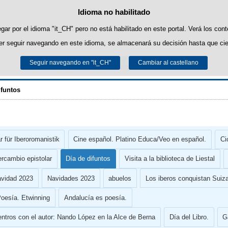
Idioma no habilitado
Política de cookies
Saltar al contenido
ropias para facilitar la navegación y cookies de terceros para obtener estadíst
ar por el idioma "it_CH" pero no está habilitado en este portal. Verá los con
r seguir navegando en este idioma, se almacenará su decisión hasta que cie
uede obtener más información en el apartado "Cookies" de nuestro
aviso lega
Seguir navegando en "it_CH"
Aceptar
Rechazar
Cambiar al castellano
ALCE-Berna
ifuntos
 für Iberoromanistik
Cine español. Platino Educa/Veo en español.
Ci
ercambio epistolar
Día de difuntos
Visita a la biblioteca de Liestal
avidad 2023
Navidades 2023
abuelos
Los iberos conquistan Suiz
Poesía. Etwinning
Andalucía es poesía.
ntros con el autor: Nando López en la Alce de Berna
Día del Libro.
G