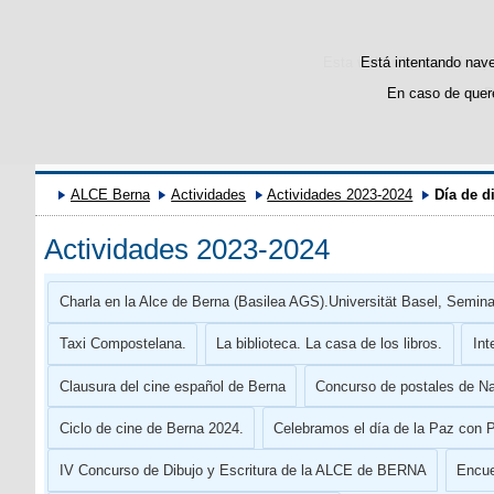
Esta web utiliza cookies p
Está intentando naveg
En caso de quere
P
ALCE Berna
Actividades
Actividades 2023-2024
Día de d
Actividades 2023-2024
Charla en la Alce de Berna (Basilea AGS).Universität Basel, Seminar
Taxi Compostelana.
La biblioteca. La casa de los libros.
Int
Clausura del cine español de Berna
Concurso de postales de N
Ciclo de cine de Berna 2024.
Celebramos el día de la Paz con 
IV Concurso de Dibujo y Escritura de la ALCE de BERNA
Encue