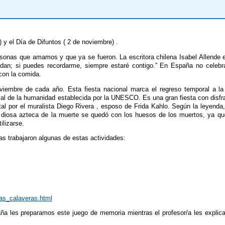
 y el Día de Difuntos ( 2 de noviembre) .
personas que amamos y que ya se fueron. La escritora chilena Isabel Allende
vidan; si puedes recordarme, siempre estaré contigo.” En España no celeb
con la comida.
iembre de cada año. Esta fiesta nacional marca el regreso temporal a la 
terial de la humanidad establecida por la UNESCO. Es una gran fiesta con disfr
l por el muralista Diego Rivera , esposo de Frida Kahlo. Según la leyenda, 
 la diosa azteca de la muerte se quedó con los huesos de los muertos, ya 
ilizarse.
las trabajaron algunas de estas actividades:
las_calaveras.html
ña les preparamos este juego de memoria mientras el profesor/a les explica