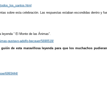
_todos_los_santos.html
ntas sobre esta celebración. Las respuestas estaban escondidas dentro y fue
sa leyenda “ El Monte de las Ánimas”.
animas-gustavo-adolfo-becquer/5690518/
el guión de esta maravillosa leyenda para que los muchachos pudiera
-poe/6993444/