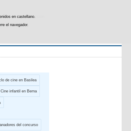
icas de uso y satisfacción.
tenidos en castellano.
rre el navegador.
l
.
clo de cine en Basilea
Cine infantil en Berna
a
anadores del concurso