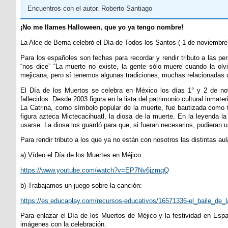
Encuentros con el autor. Roberto Santiago
¡No me llames Halloween, que yo ya tengo nombre!
La Alce de Berna celebró el Día de Todos los Santos ( 1 de noviembre)
Para los españoles son fechas para recordar y rendir tributo a las 
“nos dice” “La muerte no existe, la gente sólo muere cuando la ol
mejicana, pero sí tenemos algunas tradiciones, muchas relacionadas 
El Día de los Muertos se celebra en México los días 1° y 2 de nov
fallecidos. Desde 2003 figura en la lista del patrimonio cultural inma
La Catrina, como símbolo popular de la muerte, fue bautizada como ta
figura azteca Mictecacihuatl, la diosa de la muerte. En la leyenda
usarse. La diosa los guardó para que, si fueran necesarios, pudieran ut
Para rendir tributo a los que ya no están con nosotros las distintas au
a) Vídeo el Día de los Muertes en Méjico.
https://www.youtube.com/watch?v=EP7Nv6jzmqQ
b) Trabajamos un juego sobre la canción:
https://es.educaplay.com/recursos-educativos/16571336-el_baile_de_
Para enlazar el Día de los Muertos de Méjico y la festividad en Espa
imágenes con la celebración.