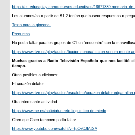
https://es.educaplay.com/recursos-educativos/16671339-memoria_de
Los alumnos/as a partir de B1.2 tenían que buscar respuestas a pregu
Texto para la gincana.
Preguntas
No podía faltar para los grupos de C1 un “encuentro” con la maravillo
https://www.rtve.es/play/audios/ficcion-sonora/ficcion-sonora-monte-
Muchas gracias a Radio Televisión Española que nos facilitó 
tiempo.
Otras posibles audiciones:
El corazón delator:
https://www.rtve.es/play/audios/escalofrio/corazon-delator-edgar-allan
Otra interesante actividad-
https://www.rae.es/noticia/un-reto-linguistico-de-miedo
Claro que Coco tampoco podía faltar.
https://www.youtube.com/watch?v=tpCvCJlAtSA