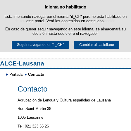
Idioma no habilitado
Política de cookies
Saltar al contenido
Está intentando navegar por el idioma "it_CH" pero no está habilitado en
Esta web utiliza cookies propias para facilitar la navegación y cookies
de terceros para obtener estadísticas de uso y satisfacción.
este portal. Verá los contenidos en castellano.
En caso de querer seguir navegando en este idioma, se almacenará su
Puede obtener más información en el apartado "Cookies" de nuestro
decisión hasta que cierre el navegador.
aviso legal
.
Seguir navegando en "it_CH"
Aceptar
Rechazar
Cambiar al castellano
ALCE-Lausana
Portada
Contacto
Contacto
Agrupación de Lengua y Cultura españolas de Lausana
Rue Saint Martin 38
1005 Lausanne
Tel: 021 323 55 26