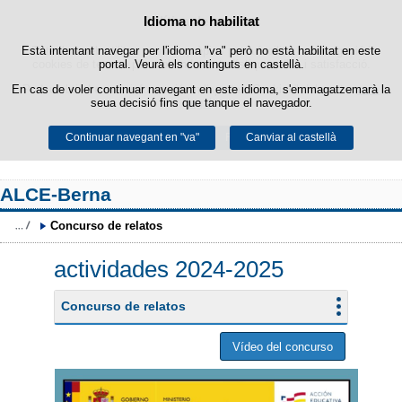
Política de cookies
Idioma no habilitat
Passar al contingut
Està intentant navegar per l'idioma "va" però no està habilitat en este
Este lloc web utilitza cookies pròpies per a facilitar la navegació i
cookies de tercers per a obtindre estadístiques d'ús i satisfacció.
portal. Veurà els continguts en castellà.
En cas de voler continuar navegant en este idioma, s'emmagatzemarà la
Podeu obtindre més informació en l'apartat "Cookies" del nostre
avís
seua decisió fins que tanque el navegador.
legal
.
Continuar navegant en "va"
Acceptar
Rebutjar
Canviar al castellà
ALCE-Berna
Concurso de relatos
actividades 2024-2025
Concurso de relatos
Vídeo del concurso