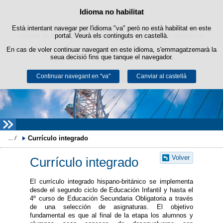
Política de cookies
Idioma no habilitat
Passar al contingut
Està intentant navegar per l'idioma "va" però no està habilitat en este
Este lloc web utilitza cookies pròpies per a facilitar la navegació i
cookies de tercers per a obtindre estadístiques d'ús i satisfacció.
portal. Veurà els continguts en castellà.
En cas de voler continuar navegant en este idioma, s'emmagatzemarà la
Podeu obtindre més informació en l'apartat "Cookies" del nostre
avís
seua decisió fins que tanque el navegador.
legal
.
Continuar navegant en "va"
Acceptar
Rebutjar
Canviar al castellà
Currículo integrado
Volver
Currículo integrado
El currículo integrado hispano-británico se implementa
desde el segundo ciclo de Educación Infantil y hasta el
4º curso de Educación Secundaria Obligatoria a través
de una selección de asignaturas. El objetivo
fundamental es que al final de la etapa los alumnos y