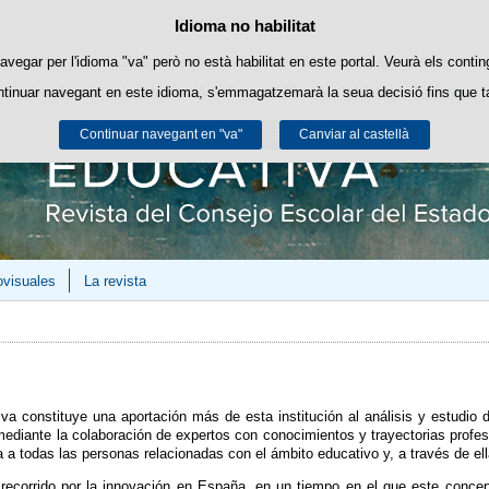
Política de cookies
Idioma no habilitat
Passar al contingut
es pròpies per a facilitar la navegació i cookies de tercers per a obtindre esta
avegar per l'idioma "va" però no està habilitat en este portal. Veurà els contin
ntinuar navegant en este idioma, s'emmagatzemarà la seua decisió fins que t
Podeu obtindre més informació en l'apartat "Cookies" del nostre
avís legal
.
Continuar navegant en "va"
Acceptar
Rebutjar
Canviar al castellà
ovisuales
La revista
iva constituye una aportación más de esta institución al análisis y estudio
mediante la colaboración de expertos con conocimientos y trayectorias profesi
 a todas las personas relacionadas con el ámbito educativo y, a través de ell
recorrido por la innovación en España, en un tiempo en el que este conce