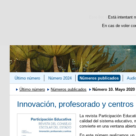
Este lloc web utilitza cooki
Està intentant n
En cas de voler co
Último número
Número 2024
Números publicados
Audi
Último número
Números publicados
Número 10. Mayo 2020
Innovación, profesorado y centros
La revista Participación Educat
calidad del sistema educativo, 
convierte en una ventana abierta
En este número realizamos un 