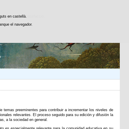
dístiques d'ús i satisfacció.
guts en castellà.
anque el navegador.
 de temas preeminentes para contribuir a incrementar los niveles de
onales relevantes. El proceso seguido para su edición y difusión la
as, a la sociedad en general.
pto es especialmente relevante para la comunidad educativa en su