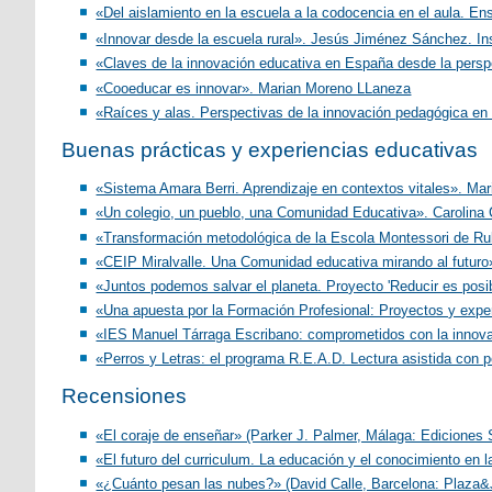
«Del aislamiento en la escuela a la codocencia en el aula. En
«Innovar desde la escuela rural». Jesús Jiménez Sánchez. In
«Claves de la innovación educativa en España desde la perspe
«Cooeducar es innovar». Marian Moreno LLaneza
«Raíces y alas. Perspectivas de la innovación pedagógica e
Buenas prácticas y experiencias educativas
«Sistema Amara Berri. Aprendizaje en contextos vitales». M
«Un colegio, un pueblo, una Comunidad Educativa». Carolina 
«Transformación metodológica de la Escola Montessori de R
«CEIP Miralvalle. Una Comunidad educativa mirando al futuro
«Juntos podemos salvar el planeta. Proyecto 'Reducir es posib
«Una apuesta por la Formación Profesional: Proyectos y exper
«IES Manuel Tárraga Escribano: comprometidos con la innovac
«Perros y Letras: el programa R.E.A.D. Lectura asistida con
Recensiones
«El coraje de enseñar» (Parker J. Palmer, Málaga: Ediciones S
«El futuro del curriculum. La educación y el conocimiento en 
«¿Cuánto pesan las nubes?» (David Calle, Barcelona: Plaza