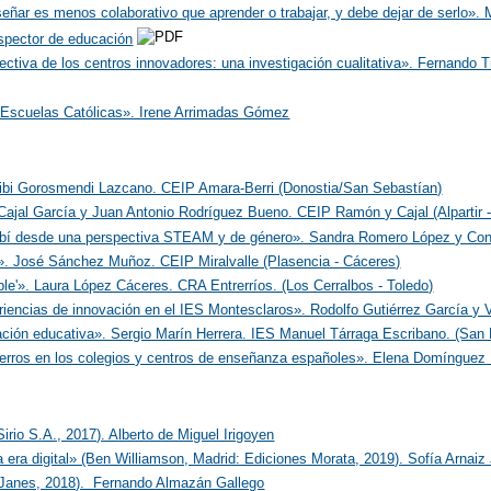
señar es menos colaborativo que aprender o trabajar, y debe dejar de serlo»
spector de educación
ctiva de los centros innovadores: una investigación cualitativa». Fernando
n Escuelas Católicas». Irene Arrimadas Gómez
aribi Gorosmendi Lazcano. CEIP Amara-Berri (Donostia/San Sebastían)
Cajal García y Juan Antonio Rodríguez Bueno. CEIP Ramón y Cajal (Alpartir 
ubí desde una perspectiva STEAM y de género». Sandra Romero López y Con
». José Sánchez Muñoz. CEIP Miralvalle (Plasencia - Cáceres)
le'». Laura López Cáceres. CRA Entrerríos. (Los Cerralbos - Toledo)
iencias de innovación en el IES Montesclaros». Rodolfo Gutiérrez García y V
ión educativa». Sergio Marín Herrera. IES Manuel Tárraga Escribano. (San P
 perros en los colegios y centros de enseñanza españoles». Elena Domínguez
irio S.A., 2017). Alberto de Miguel Irigoyen
la era digital» (Ben Williamson, Madrid: Ediciones Morata, 2019). Sofía Arnai
&Janes, 2018). Fernando Almazán Gallego