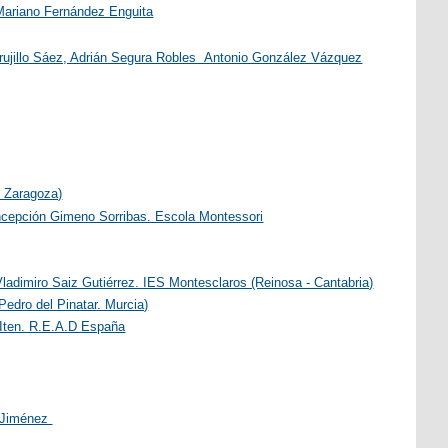
. Mariano Fernández Enguita
 Trujillo Sáez, Adrián Segura Robles Antonio González Vázquez
- Zaragoza)
cepción Gimeno Sorribas. Escola Montessori
ladimiro Saiz Gutiérrez. IES Montesclaros (Reinosa - Cantabria)
edro del Pinatar. Murcia)
 Iten. R.E.A.D España
z Jiménez