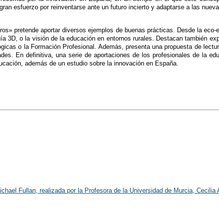
gran esfuerzo por reinventarse ante un futuro incierto y adaptarse a las nuev
os» pretende aportar diversos ejemplos de buenas prácticas. Desde la eco-escu
ogía 3D, o la visión de la educación en entornos rurales. Destacan también ex
lógicas o la Formación Profesional. Además, presenta una propuesta de lectu
es. En definitiva, una serie de aportaciones de los profesionales de la ed
cación, además de un estudio sobre la innovación en España.
ichael Fullan, realizada por la Profesora de la Universidad de Murcia, Cecilia