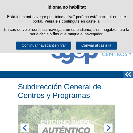
Política de cookies
Idioma no habilitat
Passar al contingut
Està intentant navegar per l'idioma "va" però no està habilitat en este
Este lloc web utilitza cookies pròpies per a facilitar la navegació i
cookies de tercers per a obtindre estadístiques d'ús i satisfacció.
portal. Veurà els continguts en castellà.
En cas de voler continuar navegant en este idioma, s'emmagatzemarà la
Podeu obtindre més informació en l'apartat "Cookies" del nostre
avís
seua decisió fins que tanque el navegador.
legal
.
Continuar navegant en "va"
Acceptar
Rebutjar
Canviar al castellà
Subdirección General de
Centros y Programas