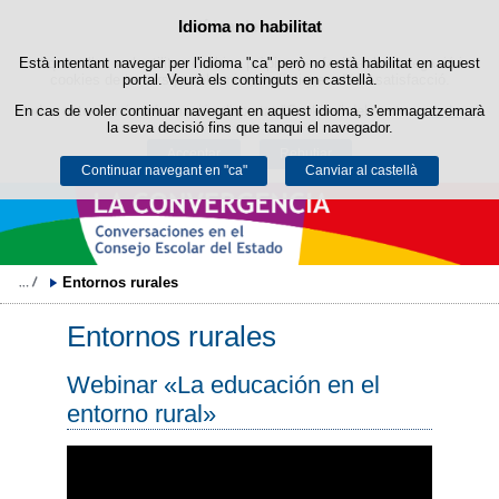
Política de cookies
Idioma no habilitat
Passar al contingut
Està intentant navegar per l'idioma "ca" però no està habilitat en aquest
Aquest lloc web utilitza cookies pròpies per facilitar la navegació i
cookies de tercers per obtenir estadístiques d'ús i satisfacció.
portal. Veurà els continguts en castellà.
En cas de voler continuar navegant en aquest idioma, s'emmagatzemarà
Podeu obtenir més informació a l'apartat "Cookies" del nostre
avís legal
.
la seva decisió fins que tanqui el navegador.
Acceptar
Rebutjar
Continuar navegant en "ca"
Canviar al castellà
Entornos rurales
Entornos rurales
Webinar «La educación en el
entorno rural»