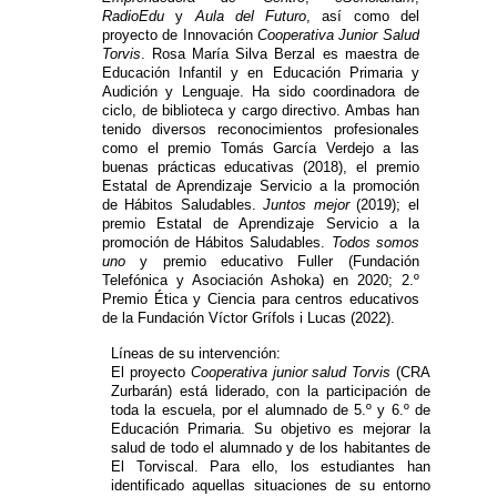
RadioEdu
y
Aula del Futuro
, así como del
proyecto de Innovación
Cooperativa Junior Salud
Torvis
. Rosa María Silva Berzal es maestra de
Educación Infantil y en Educación Primaria y
Audición y Lenguaje. Ha sido coordinadora de
ciclo, de biblioteca y cargo directivo. Ambas han
tenido diversos reconocimientos profesionales
como el premio Tomás García Verdejo a las
buenas prácticas educativas (2018), el premio
Estatal de Aprendizaje Servicio a la promoción
de Hábitos Saludables.
Juntos mejor
(2019); el
premio Estatal de Aprendizaje Servicio a la
promoción de Hábitos Saludables.
Todos somos
uno
y premio educativo Fuller (Fundación
Telefónica y Asociación Ashoka) en 2020; 2.º
Premio Ética y Ciencia para centros educativos
de la Fundación Víctor Grífols i Lucas (2022).
Líneas de su intervención:
El proyecto
Cooperativa junior salud Torvis
(CRA
Zurbarán) está liderado, con la participación de
toda la escuela, por el alumnado de 5.º y 6.º de
Educación Primaria. Su objetivo es mejorar la
salud de todo el alumnado y de los habitantes de
El Torviscal. Para ello, los estudiantes han
identificado aquellas situaciones de su entorno