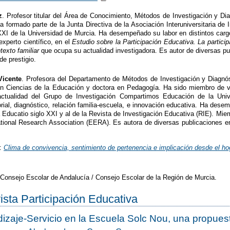
z
. Profesor titular del Área de Conocimiento, Métodos de Investigación y Di
 formado parte de la Junta Directiva de la Asociación Interuniversitaria de
XXI de la Universidad de Murcia. Ha desempeñado su labor en distintos carg
xperto científico, en el
Estudio sobre la Participación Educativa. La particip
exto familiar
que ocupa su actualidad investigadora. Es autor de diversas pu
de prestigio.
Vicente
. Profesora del Departamento de Métodos de Investigación y Diagnós
en Ciencias de la Educación y doctora en Pedagogía. Ha sido miembro de va
ctualidad del Grupo de Investigación Compartimos Educación de la Unive
torial, diagnóstico, relación familia-escuela, e innovación educativa. Ha des
 Educatio siglo XXI y al de la Revista de Investigación Educativa (RIE). Miem
ional Research Association (EERA). Es autora de diversas publicaciones en
a:
Clima de convivencia, sentimiento de pertenencia e implicación desde el hog
 Consejo Escolar de Andalucía / Consejo Escolar de la Región de Murcia.
vista Participación Educativa
izaje-Servicio en la Escuela Solc Nou, una propuesta