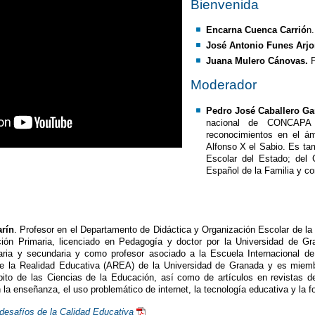
Bienvenida
Encarna Cuenca Carrió
n.
José Antonio Funes Arj
Juana Mulero Cánovas.
P
Moderador
Pedro José Caballero Ga
nacional de CONCAPA 
reconocimientos en el ám
Alfonso X el Sabio. Es t
Escolar del Estado; del 
Español de la Familia y co
rín
. Profesor en el Departamento de Didáctica y Organización Escolar de l
ión Primaria, licenciado en Pedagogía y doctor por la Universidad de G
imaria y secundaria y como profesor asociado a la Escuela Internacional 
 de la Realidad Educativa (AREA) de la Universidad de Granada y es mie
ito de las Ciencias de la Educación, así como de artículos en revistas de 
la enseñanza, el uso problemático de internet, la tecnología educativa y la f
desafíos de la Calidad Educativa