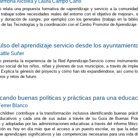
armona Alcolea y Laura Campo Cano
lo relata una propuesta formativa de «aprendizaje y servicio a la comunidad
 trabajar sobre necesidades reales del entorno con el objetivo de mejorar», 
 y donación de sangre, por ejemplo) con los generales (trabajo en la biblio
ón de las Tecnologías y la coordinación con el Centro Promotor de Aprendizaje
ulso del aprendizaje servicio desde los ayuntamient
atlle Suñer
lo presenta la experiencia de la Red Aprendizaje-Servicio como instrument
o social de los niños, niñas y jóvenes de sus municipios, a través de implem
» Explica la génesis del proyecto y cómo han ido expandiéndose, así como los
ros y retos de futuro.
ficando buenas políticas y prácticas para una educac
Ferrer Blanco
children contribuye a la transformación inclusiva identificando buenas prá
educativos y cada una de sus aulas a través de su Guía de Buenas Práct
 y adoptadas por las administraciones educativas a través del informe Mézcla
ión es hoy en día más que el acceso a un puesto escolar, es que la educac
ne aprendizajes significativos y las competencias necesarias para una vida d