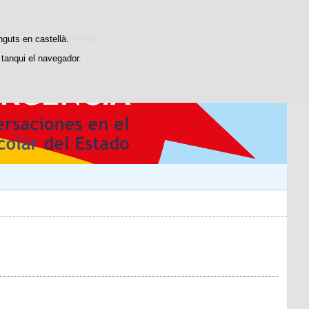
stiques d'ús i satisfacció.
nguts en castellà.
tanqui el navegador.