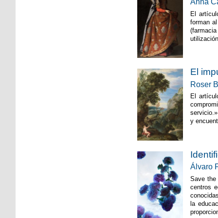
Anna C
El artícu
forman al
(farmacia
utilizaci
El imp
Roser B
El artícu
compromis
servicio.
y encuent
Identi
Álvaro 
Save the 
centros 
conocidas
la educac
proporcio