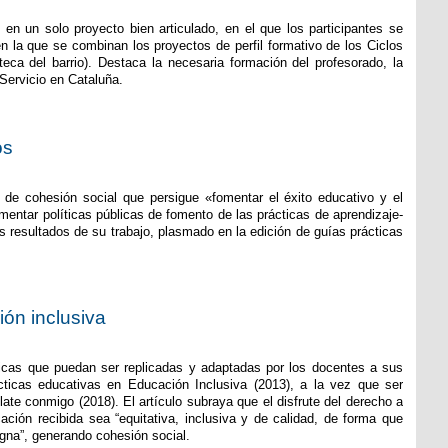
 en un solo proyecto bien articulado, en el que los participantes se
en la que se combinan los proyectos de perfil formativo de los Ciclos
teca del barrio). Destaca la necesaria formación del profesorado, la
 Servicio en Cataluña.
os
o de cohesión social que persigue «fomentar el éxito educativo y el
entar políticas públicas de fomento de las prácticas de aprendizaje-
 resultados de su trabajo, plasmado en la edición de guías prácticas
ión inclusiva
cticas que puedan ser replicadas y adaptadas por los docentes a sus
icas educativas en Educación Inclusiva (2013), a la vez que ser
te conmigo (2018). El artículo subraya que el disfrute del derecho a
ión recibida sea “equitativa, inclusiva y de calidad, de forma que
igna”, generando cohesión social.