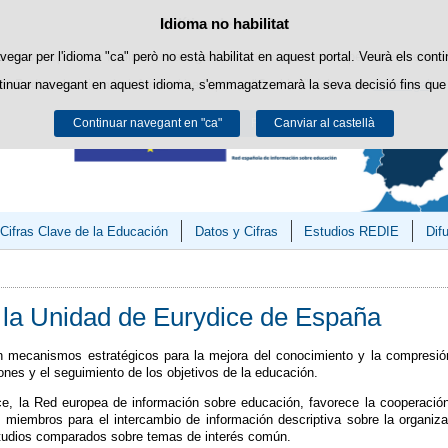
Consultas
Política de cookies
Idioma no habilitat
Passar al contingut
ookies pròpies per facilitar la navegació i cookies de tercers per obtenir estadí
vegar per l'idioma "ca" però no està habilitat en aquest portal. Veurà els conti
tinuar navegant en aquest idioma, s'emmagatzemarà la seva decisió fins que 
Podeu obtenir més informació a l'apartat "Cookies" del nostre
avís legal
.
Continuar navegant en "ca"
Acceptar
Rebutjar
Canviar al castellà
Cifras Clave de la Educación
Datos y Cifras
Estudios REDIE
Dif
 la Unidad de Eurydice de España
 mecanismos estratégicos para la mejora del conocimiento y la compresión 
ones y el seguimiento de los objetivos de la educación.
ce, la Red europea de información sobre educación, favorece la cooperació
 miembros para el intercambio de información descriptiva sobre la organiza
estudios comparados sobre temas de interés común.