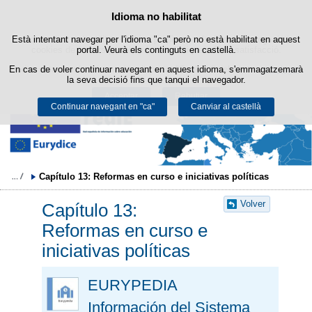
Cercad
Política de cookies
Idioma no habilitat
Passar al contingut
Està intentant navegar per l'idioma "ca" però no està habilitat en aquest
Aquest lloc web utilitza cookies pròpies per facilitar la navegació i
cookies de tercers per obtenir estadístiques d'ús i satisfacció.
portal. Veurà els continguts en castellà.
En cas de voler continuar navegant en aquest idioma, s'emmagatzemarà
Podeu obtenir més informació a l'apartat "Cookies" del nostre
avís legal
.
la seva decisió fins que tanqui el navegador.
Acceptar
Rebutjar
Continuar navegant en "ca"
Canviar al castellà
Capítulo 13: Reformas en curso e iniciativas políticas
Volver
Capítulo 13:
Reformas en curso e
iniciativas políticas
EURYPEDIA
Información del Sistema