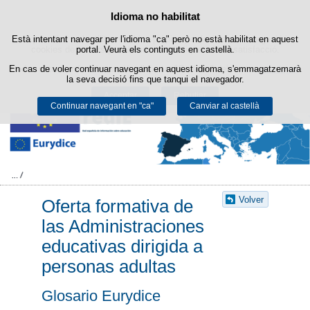
Cercad
Política de cookies
Idioma no habilitat
Passar al contingut
Està intentant navegar per l'idioma "ca" però no està habilitat en aquest
Aquest lloc web utilitza cookies pròpies per facilitar la navegació i
cookies de tercers per obtenir estadístiques d'ús i satisfacció.
portal. Veurà els continguts en castellà.
En cas de voler continuar navegant en aquest idioma, s'emmagatzemarà
Podeu obtenir més informació a l'apartat "Cookies" del nostre
avís legal
.
la seva decisió fins que tanqui el navegador.
Acceptar
Rebutjar
Continuar navegant en "ca"
Canviar al castellà
Volver
Oferta formativa de
las Administraciones
educativas dirigida a
personas adultas
Glosario Eurydice