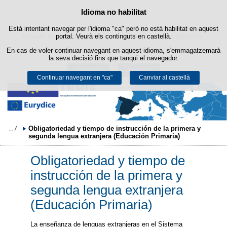
Cercad
Política de cookies
Idioma no habilitat
Passar al contingut
Està intentant navegar per l'idioma "ca" però no està habilitat en aquest
Aquest lloc web utilitza cookies pròpies per facilitar la navegació i
cookies de tercers per obtenir estadístiques d'ús i satisfacció.
portal. Veurà els continguts en castellà.
En cas de voler continuar navegant en aquest idioma, s'emmagatzemarà
Podeu obtenir més informació a l'apartat "Cookies" del nostre
avís legal
.
la seva decisió fins que tanqui el navegador.
Acceptar
Rebutjar
Continuar navegant en "ca"
Canviar al castellà
Obligatoriedad y tiempo de instrucción de la primera y 
segunda lengua extranjera (Educación Primaria)
Obligatoriedad y tiempo de
instrucción de la primera y
segunda lengua extranjera
(Educación Primaria)
La enseñanza de lenguas extranjeras en el Sistema