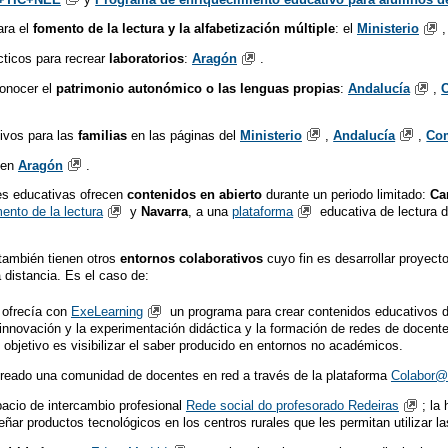
ara el
fomento de la lectura y la alfabetización múltiple
: el
Ministerio
cticos para recrear
laboratorios
:
Aragón
.
conocer el
patrimonio autonómico o las lenguas propias
:
Andalucía
,
ivos para las
familias
en las páginas del
Ministerio
,
Andalucía
,
Com
 en
Aragón
.
es educativas ofrecen
contenidos en abierto
durante un periodo limitado:
Ca
ento de la lectura
y
Navarra
, a una
plataforma
educativa de lectura di
también tienen otros
entornos colaborativos
cuyo fin es desarrollar proyect
 distancia. Es el caso de:
 ofrecía con
ExeLearning
un programa para crear contenidos educativos de
innovación y la experimentación didáctica y la formación de redes de docen
 objetivo es visibilizar el saber producido en entornos no académicos.
reado una comunidad de docentes en red a través de la plataforma
Colabor@
pacio de intercambio profesional
Rede social do profesorado Redeiras
; la
señar productos tecnológicos en los centros rurales que les permitan utilizar l