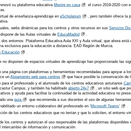
renovó su plataforma educativa
Mestre en casa
el curso 2019-2020 con el
vas.
virtual de enseñanza-aprendizaje en
eScholarium
, pero también ofrece la 
tiva.
tuales, webs dinámicas para los centros y otros recursos en sus
Servizos Dix
dispone de las Aulas virtuales de
EducaMadrid
.
 dos entornos: Plataforma Educativa Aula XXI y Aula virtual, que ahora está
ma exclusiva para la educación a distancia: EAD Región de Murcia.
de Educación
.
 no disponen de espacios virtuales de aprendizaje han proporcionado las sig
 una página con plataformas y herramientas recomendadas para apoyar a los 
ece un
Alojamiento web para centros
que hace posible la conservación de 
 para el profesorado y el alumnado de los centros educativos asturianos
Camp
ucastur Campus; y también ha habilitado
abierto 24x7
, un sitio web que p
ativos y ayuda para facilitar la continuidad de la actividad educativa no prese
cado una
guía
que recomienda a sus docentes el uso de algunas herramient
abilitado un entorno colaborativo del profesorado en ‘
Microsoft Teams
’
.
ión de los centros educativos que no tenían y que lo soliciten, el entorno vi
de los centros y autorizan el uso responsable de las plataformas disponible
l intercambio de información y comunicación.