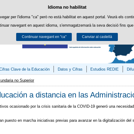
Consultas
Política de cookies
Idioma no habilitat
Passar al contingut
ookies pròpies per facilitar la navegació i cookies de tercers per obtenir estadí
vegar per l'idioma "ca" però no està habilitat en aquest portal. Veurà els conti
tinuar navegant en aquest idioma, s'emmagatzemarà la seva decisió fins que 
Podeu obtenir més informació a l'apartat "Cookies" del nostre
avís legal
.
Continuar navegant en "ca"
Acceptar
Rebutjar
Canviar al castellà
Cifras Clave de la Educación
Datos y Cifras
Estudios REDIE
Difu
undaria no Superior
ducación a distancia en las Administrac
ativos ocasionado por la crisis sanitaria de la COVID-19 generó una necesida
n puesto en marcha iniciativas previas para avanzar en la digitalización del