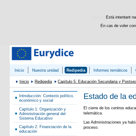
Bienvenido
Welcome
Aquest lloc web utilitza c
Està intentant na
En cas de voler con
Inicio
Nuestra unidad
Redipedia
Informes temáticos
Inicio
Redipedia
Capítulo 5: Educación Secundaria y Postsec
Estado de la e
Introducción: Contexto político,
económico y social
El cierre de los centros educ
Capítulo 1: Organización y
telemática.
Administración general del
Sistema Educativo
Las Administraciones ya había
Capítulo 2: Financiación de la
proceso.
educación