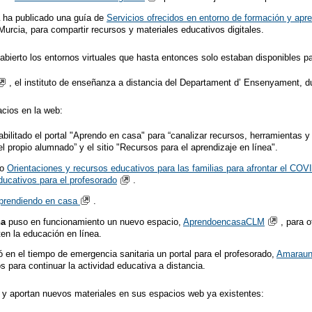
ha publicado una guía de
Servicios ofrecidos en entorno de formación y apre
cia, para compartir recursos y materiales educativos digitales.
abierto los entornos virtuales que hasta entonces solo estaban disponibles par
, el instituto de enseñanza a distancia del Departament d’ Ensenyament, dur
cios en la web:
bilitado el portal "Aprendo en casa" para “canalizar recursos, herramientas y
el propio alumnado” y el sitio "Recursos para el aprendizaje en línea".
do
Orientaciones y recursos educativos para las familias para afrontar el COV
ducativos para el profesorado
.
prendiendo en casa
.
ha
puso en funcionamiento un nuevo espacio,
AprendoencasaCLM
, para 
ten la educación en línea.
ó en el tiempo de emergencia sanitaria un portal para el profesorado,
Amarau
s para continuar la actividad educativa a distancia.
 y aportan nuevos materiales en sus espacios web ya existentes: