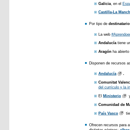
Galicia
, en el
Espa
Castilla-La Manc
Por tipo de
destinatario
La web
#Aprendoe
Andalucía
tiene u
Aragón
ha abierto
Disponen de recursos as
Andalucía
.
Comunitat Valenc
del currículo y la 
El
Ministerio
Comunidad de Ma
País Vasco
ti
Ofrecen recursos para a
distintas páginas:
albo