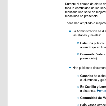
Durante el tiempo de cierre d
toda la comunidad de los ser
realizado una serie de mejoras
modalidad no presencial".
Todas han ampliado o mejorado
La Administración ha d
las etapas y niveles:
Cataluña
publicó 
aprendizaje en lín
Comunitat Valenc
presencials).
Han publicado documento
Canarias
ha elabor
el alumnado y guía
En
Castilla y Leó
a distancia:
Herram
Comunidad de Ma
País Vasco
ofrec