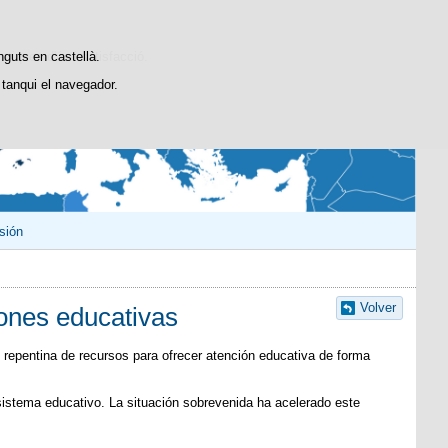
Cercador
@educaINEE
INEE
INEEblog
stiques d'ús i satisfacció.
nguts en castellà.
tanqui el navegador.
sión
Volver
iones educativas
d repentina de recursos para ofrecer atención educativa de forma
 sistema educativo. La situación sobrevenida ha acelerado este