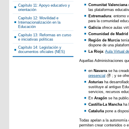
Comunitat Valenciana
Capítulo 11: Apoyo educativo y
orientación
las plataformas educati
Extremadura
: entorno 
Capítulo 12: Movilidad e
para la comunidad educa
Internacionalización en la
Educación
Galicia
ofrece aulas vir
Comunidad de Madrid
Capítulo 13: Reformas en curso
e iniciativas políticas
Región de Murcia
tenía
dispone de una platafor
Capítulo 14: Legislación y
La Rioja
:
Aula Virtual 
documentos oficiales (NES)
Aquellas Administraciones que
en
Navarra
se ha creado
presencial
; y se ofr
Asturias
ha desarrollado
sustituye al antiguo Ed
servicios, recursos educ
En
Aragón
se ha publi
Castilla-La Mancha
ha h
Cataluña
pone a disposic
Todas apelan a la autonomía 
permiten crear contenidos o e