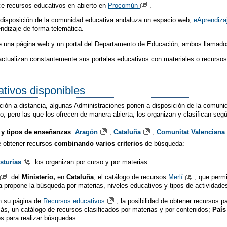
e recursos educativos en abierto en
Procomún​
.
disposición de la comunidad educativa andaluza un espacio web,
eAprendiza
ndizaje de forma telemática.
 una página web y un portal del Departamento de Educación, ambos llamad
ctualizan constantemente sus portales educativos con materiales o recursos
tivos disponibles
ucación a distancia, algunas Administraciones ponen a disposición de la comu
o, pero las que los ofrecen de manera abierta, los organizan y clasifican según
 y tipos de enseñanzas
:
Aragón
,
Cataluña
,
Comunitat Valenciana
de obtener recursos
combinando varios criterios
de búsqueda:
sturias
los organizan por curso y por materias.
del
Ministerio,
en
Cataluña
, el catálogo de recursos
Merlí
, que perm
a
propone la búsqueda por materias, niveles educativos y tipos de actividad
n su página de
Recursos educativos
, la posibilidad de obtener recursos pa
s, un catálogo de recursos clasificados por materias y por contenidos;
País
os para realizar búsquedas.