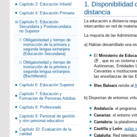
1. Disponibilidad 
Capítulo 3: Educación Infantil
distancia
Capítulo 4: Educación Primaria
La educación a distancia req
Capítulo 5: Educación
intercambio en red de materia
Secundaria y Postsecundaria
no Superior
La mayoría de las Administrac
Obligatoriedad y tiempo de
instrucción de la primera y
a) Habían desarrollado una es
segunda lengua extranjera
(Educación Secundaria)
El
Ministerio de Educa
, que es un sistema 
Obligatoriedad y tiempo de
Autónomas, Entidades Lo
instrucción de la primera y
Cervantes e Institucione
segunda lengua extranjera
(Bachillerato)
las enseñanzas de las E
Capítulo 6: Educación Superior
Illes Balears
remite al
A
Capítulo 7: Educación y
b) Disponían de entornos virt
Formación de Personas Adultas
Capítulo 8: Profesorado
Andalucía
: el program
Canarias
: el entorno vi
Capítulo 9: Personal de gestión
y otro personal educativo
Cantabria
: la plataform
Castilla y León
:
aulas v
Capítulo 10: Evaluación de la
calidad
Cataluña
: Red telemáti