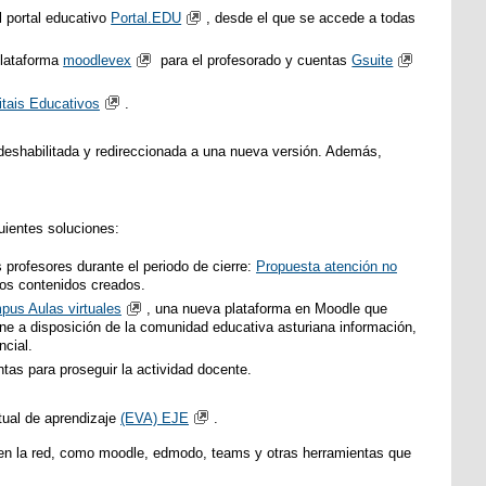
 portal educativo
Portal.EDU
, desde el que se accede a todas
plataforma
moodlevex
para el profesorado y cuentas
Gsuite
itais Educativos
.
 deshabilitada y redireccionada a una nueva versión. Además,
uientes soluciones:
profesores durante el periodo de cierre:
Propuesta atención no
los contenidos creados.
us Aulas virtuales
, una nueva plataforma en Moodle que
one a disposición de la comunidad educativa asturiana información,
ncial.
as para proseguir la actividad docente.
rtual de aprendizaje
(EVA) EJE
.
s en la red, como moodle, edmodo, teams y otras herramientas que