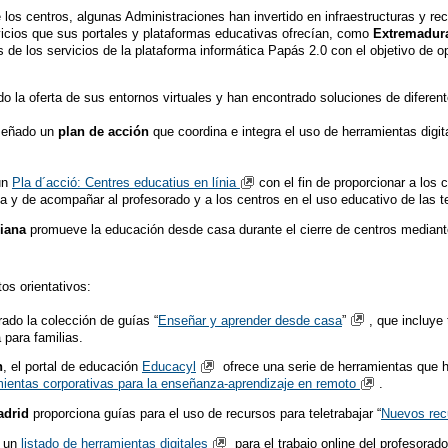
e los centros, algunas Administraciones han invertido en infraestructuras y re
vicios que sus portales y plataformas educativas ofrecían, como
Extremadur
 de los servicios de la plataforma informática Papás 2.0 con el objetivo de op
 la oferta de sus entornos virtuales y han encontrado soluciones de diferen
iseñado un
plan de acción
que coordina e integra el uso de herramientas digit
un
Pla d´acció: Centres educatius en línia
con el fin de proporcionar a los
ea y de acompañar al profesorado y a los centros en el uso educativo de las te
iana
promueve la educación desde casa durante el cierre de centros mediant
s orientativos:
ado la colección de guías “
Enseñar y aprender desde casa
”
, que incluye
 para familias.
n
, el portal de educación
Educacyl
ofrece una serie de herramientas que 
ientas corporativas para la enseñanza-aprendizaje en remoto
.
drid
proporciona guías para el uso de recursos para teletrabajar “
Nuevos rec
e un
listado de herramientas digitales
para el trabajo online del profesorad