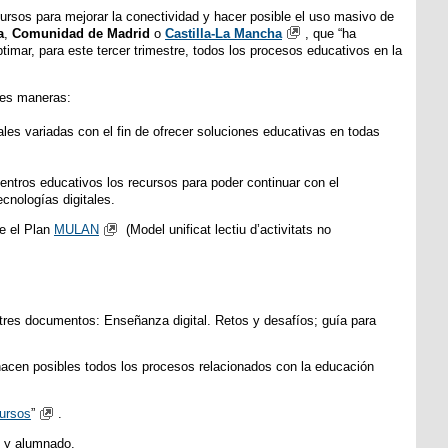
cursos para mejorar la conectividad y hacer posible el uso masivo de
a
,
Comunidad de Madrid
o
Castilla-La Mancha
, que “ha
timar, para este tercer trimestre, todos los procesos educativos en la
tes maneras:
ales variadas con el fin de ofrecer soluciones educativas en todas
 centros educativos los recursos para poder continuar con el
cnologías digitales.
e el Plan
MULAN
(Model unificat lectiu d’activitats no
 tres documentos: Enseñanza digital. Retos y desafíos; guía para
hacen posibles todos los procesos relacionados con la educación
ursos
”
.
o y alumnado.