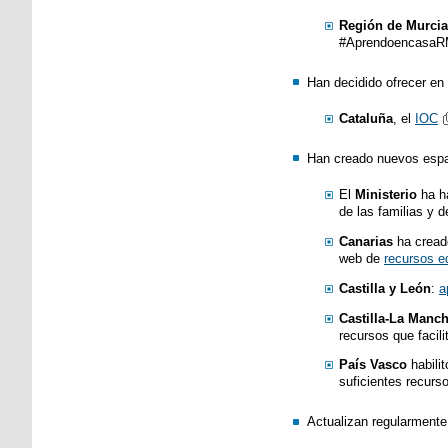
Región de Murcia
#AprendoencasaRMur
Han decidido ofrecer en 
Cataluña
, el
IOC
​Han creado nuevos espa
​​El
Ministerio
ha ha
de las familias y d
Canarias
ha crea
web de
recursos e
Castilla y León
:
a
Castilla-La Manc
recursos que facili
País Vasco
habilit
suficientes recurso
Actualizan regularmente