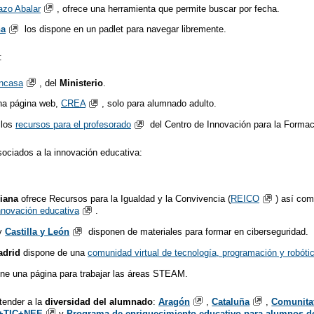
zo Abalar
, ofrece una herramienta que permite buscar por fecha.
ha
los dispone en un padlet para navegar libremente.
:
ncasa
, del
Ministerio
.
na página web,
CREA
, solo para alumnado adulto.
 los
recursos para el profesorado
del Centro de Innovación para la Formac
ociados a la innovación educativa:
iana
ofrece Recursos para la Igualdad y la Convivencia (
REICO
) así co
innovación educativa
.
y
Castilla y León
disponen de materiales para formar en ciberseguridad.
drid
dispone de una
comunidad virtual de tecnología, programación y robóti
ene una página para trabajar las áreas STEAM.
tender a la
diversidad del alumnado
:
Aragón
,
Cataluña
,
Comunita
r+TIC+NEE
y
Programa de enriquecimiento educativo para alumnos de