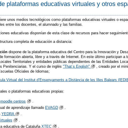
de plataformas educativas virtuales y otros es
uiere unos medios tecnológicos como plataformas educativas virtuales o espa
les entre los docentes, el alumnado y las familias.
iones educativas disponían de esta clase de recursos para hacer seguimiento
tructura completa de educación a distancia:
ción
dispone de la plataforma educativa del Centro para la Innovación y Desar
de formación abierta, libre y a través de Internet. En este último participan
cales Territoriales y entidades públicas dependientes de las Entidades Local
s Penitenciarias. Y el curso de inglés
"That´s English"
, creado por el mi
scuelas Oficiales de Idiomas;
ula Virtual del Institut d’Ensenyaments a Distància de les Illes Balears (IEDI
uales o plataformas educativas propias:
a
moodle centros
.
rtual de aprendizaje llamado
EVAGD
.
a
YEDRA
.
irtuales
.
ca educativa de Cataluña
XTEC
.