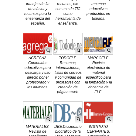
trabajos de fin
recursos, etc.
recursos
de máster y
con uso de TIC
educativos
recursos para la
como
producidos en
enseñanza del
herramienta de
España.
español.
enseñanza.
AGREGA2.
TODOELE.
MARCOELE.
Contenidos
Recursos,
Revista
educativos para
informaciones,
electrónica de
descarga y uso
listas de correos
material
directo por el
y comunidad de
específico para
profesorado y
profesores con
la formación y la
los alumnos.
creación de
docencia de
páginas web.
ELE.
MATERIALES.
DBE.Diccionario
INSTITUTO
Revista de
biográfico de la
CERVANTES.