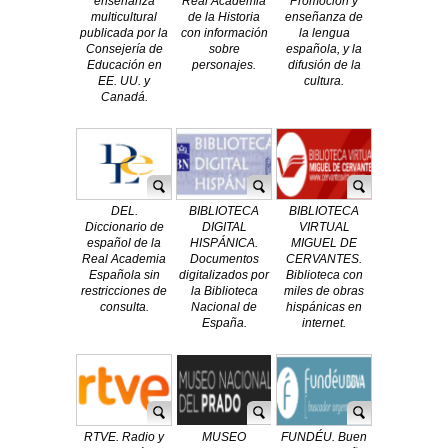
enseñanza
Real Academia
Promoción y
multicultural
de la Historia
enseñanza de
publicada por la
con información
la lengua
Consejería de
sobre
española, y la
Educación en
personajes.
difusión de la
EE. UU. y
cultura.
Canadá.
DEL.
BIBLIOTECA
BIBLIOTECA
Diccionario de
DIGITAL
VIRTUAL
español de la
HISPÁNICA.
MIGUEL DE
Real Academia
Documentos
CERVANTES.
Española sin
digitalizados por
Biblioteca con
restricciones de
la Biblioteca
miles de obras
consulta.
Nacional de
hispánicas en
España.
internet.
RTVE. Radio y
MUSEO
FUNDÉU. Buen