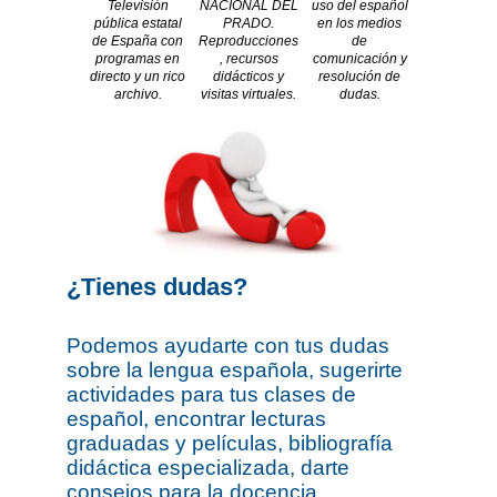
Televisión
NACIONAL DEL
uso del español
pública estatal
PRADO.
en los medios
de España con
Reproducciones
de
programas en
, recursos
comunicación y
directo y un rico
didácticos y
resolución de
archivo.
visitas virtuales.
dudas.
¿Tienes dudas?
Podemos ayudarte con tus dudas
sobre la lengua española, sugerirte
actividades para tus clases de
español, encontrar lecturas
graduadas y películas, bibliografía
didáctica especializada, darte
consejos para la docencia,