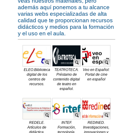
veas nuestros materiales, pero
además aquí ponemos a tu alcance
varias webs especializadas de alta
calidad que te proporcionan recursos
didácticos y medios para la formación
y el uso en el aula.
ELEO.Biblioteca
TEATROTECA.
Veo en Español:
digital de los
Préstamo de
Portal de cine
centros de
contenido digital
en español
recursos.
de teatro en
español.
REDELE.
INTEF.
REDINED.
Artículos de
Formación,
Investigaciones,
didáctica,
tecnología,
innovaciones y