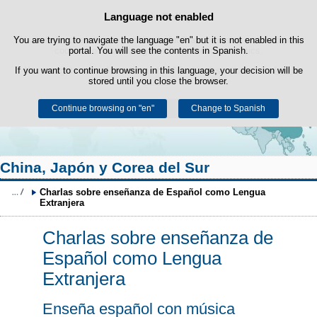
Search
Language not enabled
Cookie Policy
box
Skip to content
You are trying to navigate the language "en" but it is not enabled in this
This website uses its own cookies to facilitate browsing and third-party
cookies to obtain usage and satisfaction statistics.
portal. You will see the contents in Spanish.
If you want to continue browsing in this language, your decision will be
You can get more information in the "Cookies" section of our
legal
stored until you close the browser.
notice
.
Continue browsing on "en"
Accept
Reject
Change to Spanish
China, Japón y Corea del Sur
Charlas sobre enseñanza de Español como Lengua 
Extranjera
Charlas sobre enseñanza de
Español como Lengua
Extranjera
Enseña español con música