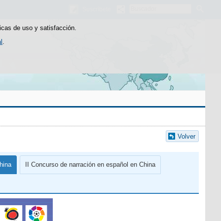
Buscador
Suscríbete
icas de uso y satisfacción.
l
.
Volver
hina
II Concurso de narración en español en China