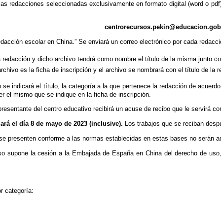
 las redacciones seleccionadas exclusivamente en formato digital (word o p
centrorecursos.pekin@educacion.gob
dacción escolar en China.” Se enviará un correo electrónico por cada redacc
a redacción y dicho archivo tendrá como nombre el título de la misma junto
chivo es la ficha de inscripción y el archivo se nombrará con el título de la 
 se indicará el título, la categoría a la que pertenece la redacción de acuerd
er el mismo que se indique en la ficha de inscripción.
epresentante del centro educativo recibirá un acuse de recibo que le servirá 
zará el día 8 de mayo de 2023 (inclusive).
Los trabajos que se reciban desp
se presenten conforme a las normas establecidas en estas bases no serán a
rso supone la cesión a la Embajada de España en China del derecho de uso, 
r categoría: