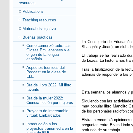
resources
Publications
Teaching resources
Material divulgativo
Buenas prácticas
La Consejería de Educación 
Cómo comenzó todo: Las
Shanghái y Jinan), un club de 
Glosas Emilianenses y el
origen de la lengua
El trabajo se ha realizado du
española
de Lezea. La historia nos tra
Aspectos técnicos del
Tras la finalización de la lec
Podcast en la clase de
además de responder a las pr
ELE
Día del libro 2022: Mi libro
favorito
Esta semana los alumnos y pro
Día de la mujer 2022:
Siguiendo con las actividades
Ciencia ficción por mujeres
muy popular libro Manolito Ga
Proyecto de intercambio
de los personajes radiofónico
virtual: Embarcados
Elvira intercambió opiniones 
Introducción a los
preguntas entre Elvira Lindo 
proyectos transmedia en la
profunda de su trabajo.
clase de ELE