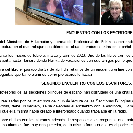
ENCUENTRO CON LOS ESCRITORE
del Ministerio de Educación y Formación Profesional de Pekín ha realizado
lectura en el que trabajan con diferentes obras literarias escritas en español.
rante los meses de febrero, marzo y abril de 2023. Uno de los libros con los q
nsporta hasta Hainan, donde Nur va de vacaciones con sus amigos por lo que l
tura del libro el pasado día 27 de abril disfrutamos de un encuentro online con
eguntas que tanto alumnos como profesores le hacían.
SEGUNDO ENCUENTRO CON LOS ESCRITORES: 
fesores de las secciones bilingües de español han disfrutado de una charla 
 realizadas por los miembros del club de lectura de las Secciones Bilingües 
fotas, tiene un secreto, se ha celebrado el encuentro con la escritora, Elvira
s que ella misma había creado e interpretado cuando trabajaba en la radio.
sobre el libro con los alumnos además de responder a las preguntas que tant
y los alumnos fue muy enriquecedor, de la misma forma que lo es el poder te