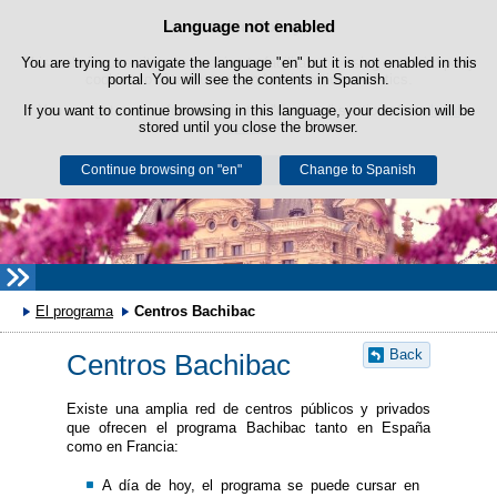
Language not enabled
Cookie Policy
Skip to content
You are trying to navigate the language "en" but it is not enabled in this
This website uses its own cookies to facilitate browsing and third-party
cookies to obtain usage and satisfaction statistics.
portal. You will see the contents in Spanish.
If you want to continue browsing in this language, your decision will be
You can get more information in the "Cookies" section of our
legal
stored until you close the browser.
notice
.
Continue browsing on "en"
Accept
Reject
Change to Spanish
El programa
Centros Bachibac
Back
Centros Bachibac
Existe una amplia red de centros públicos y privados
que ofrecen el programa Bachibac tanto en España
como en Francia:
A día de hoy, el programa se puede cursar en