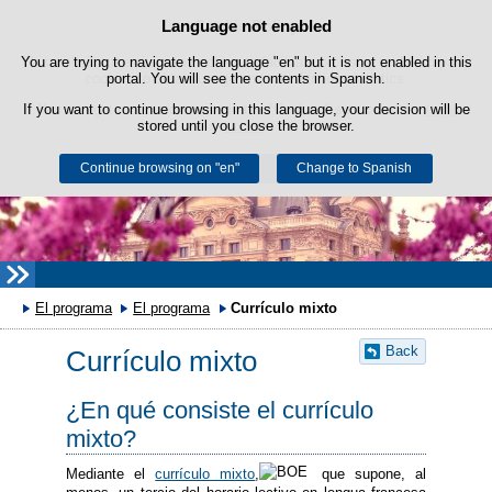
Language not enabled
Cookie Policy
Skip to content
You are trying to navigate the language "en" but it is not enabled in this
This website uses its own cookies to facilitate browsing and third-party
cookies to obtain usage and satisfaction statistics.
portal. You will see the contents in Spanish.
If you want to continue browsing in this language, your decision will be
You can get more information in the "Cookies" section of our
legal
stored until you close the browser.
notice
.
Continue browsing on "en"
Accept
Reject
Change to Spanish
El programa
El programa
Currículo mixto
Back
Currículo mixto
¿En qué consiste el currículo
mixto?
Mediante el
currículo mixto
,
que supone, al