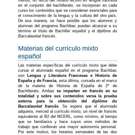
menos, un tercio del horario lectivo en lengua francesa
en el conjunto del bachillerato, se incorporan en cada
curso los contenidos que se consideran esenciales para
el conocimiento de la lengua y la cultura del otro país.
De esa manera, se hace posible que los alumnos y
alumnas del programa Bachibac puedan alcanzar a su
término el título de Bachiller español y el
diplôme du
Baccalauréat
francés.
Materias del currículo mixto
español
Las materias específicas del currículo mixto que debe
cursar el alumnado español en el programa Bachibac
son
Lengua y Literatura Francesas e Historia de
España y de Francia
, esta última, cursada en el marco
de la materia de Historia de España de 2º de
Bachillerato. Ambas
se imparten en francés en su
totalidad y sobre sus contenidos versa la prueba
externa para la obtención del
diplôme du
Baccalauréat
francés
. Se espera que el alumnado
adquiera, merced al currículo mixto, un nivel de francés
equivalente al B2 del MCERL, como mínimo, al tiempo
que se familiariza y hace suyos unos métodos de
trabajo que conllevan una mayor autonomía personal.
Por este motivo, los horarios semanales de las dos