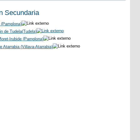
n Secundaria
 (Pamplona)
n de Tudela(Tudela)
oret-Irubide (Pamplona)
 Atarrabia (Villava-Atarrabia)