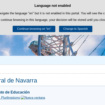
Language not enabled
Cookie Policy
Skip to content
own cookies to facilitate browsing and third-party cookies to obtain usage and s
avigate the language "en" but it is not enabled in this portal. You will see the 
 continue browsing in this language, your decision will be stored until you clo
You can get more information in the "Cookies" section of our
legal notice
.
Continue browsing on "en"
Accept
Reject
Change to Spanish
al de Navarra
to de Educación
 Plurilingüismo