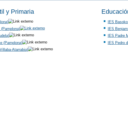
il y Primaria
Educació
lona)
IES Basoko
n (Pamplona)
IES Benjami
udela)
IES Padre M
te (Pamplona)
IES Pedro de
illaba-Atarrabia)