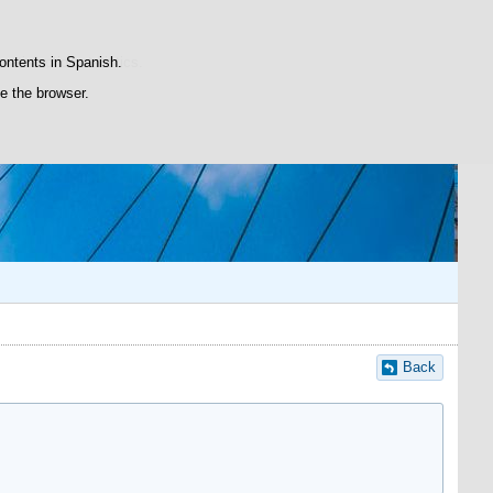
atisfaction statistics.
contents in Spanish.
se the browser.
Back