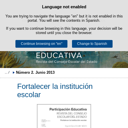
Language not enabled
Cookie Policy
Skip to content
You are trying to navigate the language "en" but it is not enabled in this
This website uses its own cookies to facilitate browsing and third-party
cookies to obtain usage and satisfaction statistics.
portal. You will see the contents in Spanish.
If you want to continue browsing in this language, your decision will be
You can get more information in the "Cookies" section of our
legal
stored until you close the browser.
notice
.
Continue browsing on "en"
Accept
Reject
Change to Spanish
Número 2. Junio 2013
Fortalecer la institución
escolar