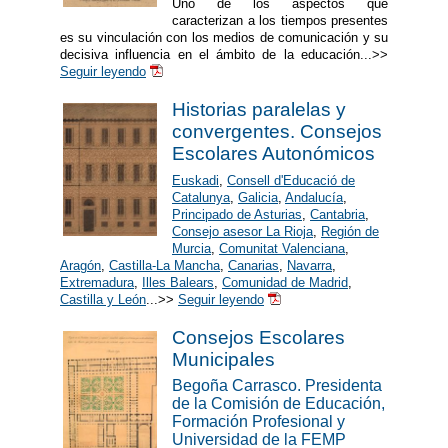
Uno de los aspectos que
caracterizan a los tiempos presentes
es su vinculación con los medios de comunicación y su
decisiva influencia en el ámbito de la educación...>>
Seguir leyendo
Historias paralelas y
convergentes. Consejos
Escolares Autonómicos
Euskadi
,
Consell d'Educació de
Catalunya
,
Galicia
,
Andalucía
,
Principado de Asturias
,
Cantabria
,
Consejo asesor La Rioja
,
Región de
Murcia
,
Comunitat Valenciana
,
Aragón
,
Castilla-La Mancha
,
Canarias
,
Navarra
,
Extremadura
,
Illes Balears
,
Comunidad de Madrid
,
Castilla y León
...>>
Seguir leyendo
Consejos Escolares
Municipales
Begoña Carrasco. Presidenta
de la Comisión de Educación,
Formación Profesional y
Universidad de la FEMP