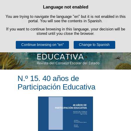
Language not enabled
Cookie Policy
Skip to content
You are trying to navigate the language "en" but it is not enabled in this
This website uses its own cookies to facilitate browsing and third-party
cookies to obtain usage and satisfaction statistics.
portal. You will see the contents in Spanish.
If you want to continue browsing in this language, your decision will be
You can get more information in the "Cookies" section of our
legal
stored until you close the browser.
notice
.
Continue browsing on "en"
Accept
Reject
Change to Spanish
N.º 15. 40 años de
Participación Educativa