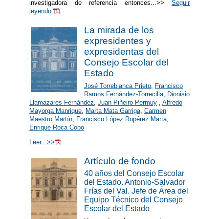
investigadora de referencia entonces...>>
Seguir
leyendo
La mirada de los
expresidentes y
expresidentas del
Consejo Escolar del
Estado
José Torreblanca Prieto
,
Francisco
Ramos Fernández-Torrecilla
,
Dionisio
Llamazares Fernández
,
Juan Piñeiro Permuy
,
Alfredo
Mayorga Manrique
,
Marta Mata Garriga
,
Carmen
Maestro Martín
,
Francisco López Rupérez Marta
,
Enrique Roca Cobo
Leer...>>
Artículo de fondo
40 años del Consejo Escolar
del Estado. Antonio-Salvador
Frías del Val. Jefe de Área del
Equipo Técnico del Consejo
Escolar del Estado