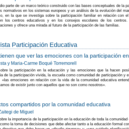
dio parte de un marco teórico construido con las bases conceptuales de la p
s normativos en los sistemas europeos y un análisis de la evolución del ma
io, en la que se investiga sobre la participación familiar en relación con e
en los centros educativos y en los consejos escolares de los centros. P
ciones y ofrece una mirada al futuro de la participación de las familias.
vista Participación Educativa
ienen que ver las emociones con la participación en
esta y Maria-Carme Boqué Torremorell
sobre la participación en la educación y las emociones que la hacen posibl
ia de la participación vivida, la escuela como comunidad de participación y
a: «las emociones en relación con la vida de la comunidad educativa ente
tamos de existir junto con aquellos que no son como nosotros».
tos compartidos por la comunidad educativa
Zaitegi de Miguel
sobre la importancia de la participación en la educación de toda la comunidad 
 como la toma de decisiones que debe afectar tanto a la educación formal com
o directivo que debe hacer un «diseño riguroso» y «una cuidada planificació