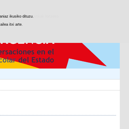
gogobetetasun-estatistikak lortzeko.
aniaz ikusiko dituzu.
lea itxi arte.