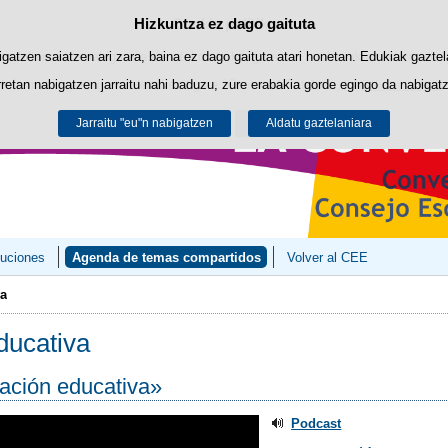
Hizkuntza ez dago gaituta
Cookie politika
Edukira salto egin
biltzen ditu nabigazioa errazteko eta hirugarrenen cookie-ak erabilera- eta 
gatzen saiatzen ari zara, baina ez dago gaituta atari honetan. Edukiak gaztel
retan nabigatzen jarraitu nahi baduzu, zure erabakia gorde egingo da nabigatzai
Informazio gehiago lor dezakezu gure "Cookie-ak" atalean,
legezko oharrean
.
Jarraitu "eu"n nabigatzen
Onartu
Ukatu
Aldatu gaztelaniara
tuciones
Agenda de temas compartidos
Volver al CEE
va
ducativa
ación educativa»
Podcast