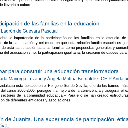
de llevarlo a cabo».
ticipación de las familias en la educación
Ladrón de Guevara Pascual
sobre la importancia de la participación de las familias en la escuela- de l
des de la participación y «el modo en que esta relación familia-escuela es ga
s de esta participación para las familias como propuestas generales y concreta
a del asociacionismo, la participación igualitaria, la creación de cauces para 
ipar para construir una educación transformadora
ada Mayorga Lozano y Ángela Molina Bernáldez. CEIP Andalucí
ndalucía está ubicado en el Polígono Sur de Sevilla, uno de los barrios m
 del curso 2005-2006, persigue «la mejora de la convivencia y asegurar el éx
 sectores de la comunidad educativa.» Para ello se han creado estructuras 
ción de diferentes entidades y asociaciones.
dín de Juanita. Una experiencia de participación, éti
iva.