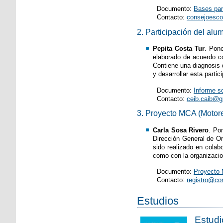
Documento:
Bases par
Contacto:
consejoesc
2. Participación del alu
Pepita Costa Tur
. Pone
elaborado de acuerdo co
Contiene una diagnosis 
y desarrollar esta partic
Documento:
Informe so
Contacto:
ceib.caib@
3. Proyecto MCA (Motore
Carla Sosa Rivero
. Po
Dirección General de Or
sido realizado en colab
como con la organizacio
Documento:
Proyecto 
Contacto:
registro@co
Estudios
Estudi