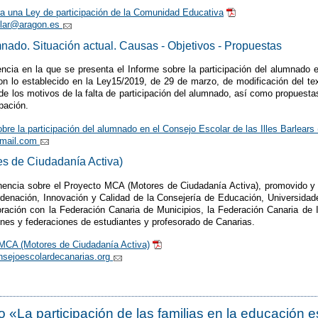
a una Ley de participación de la Comunidad Educativa
olar@aragon.es
mnado. Situación actual. Causas - Objetivos - Propuestas
ncia en la que se presenta el Informe sobre la participación del alumnado 
n lo establecido en la Ley15/2019, de 29 de marzo, de modificación del tex
de los motivos de la falta de participación del alumnado, así como propuest
ipación.
bre la participación del alumnado en el Consejo Escolar de las Illes Barlears
gmail.com
s de Ciudadanía Activa)
nencia sobre el Proyecto MCA (Motores de Ciudadanía Activa), promovido y d
denación, Innovación y Calidad de la Consejería de Educación, Universidad
oración con la Federación Canaria de Municipios, la Federación Canaria de 
nes y federaciones de estudiantes y profesorado de Canarias.
MCA (Motores de Ciudadanía Activa)
nsejoescolardecanarias.org
o «La participación de las familias en la educación 