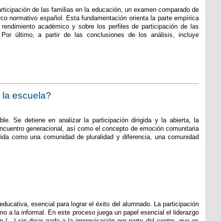
articipación de las familias en la educación, un examen comparado de
rco normativo español. Esta fundamentación orienta la parte empírica
l rendimiento académico y sobre los perfiles de participación de las
or último, a partir de las conclusiones de los análisis, incluye
 la escuela?
e. Se detiene en analizar la participación dirigida y la abierta, la
 encuentro generacional, así como el concepto de emoción comunitaria
ndida como una comunidad de pluralidad y diferencia, una comunidad
educativa, esencial para lograr el éxito del alumnado. La participación
o a la informal. En este proceso juega un papel esencial el liderazgo
n (…) sin dejar nada a la improvisación por parte del centro, que es