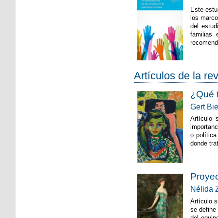
Este estu
los marco
del estud
familias 
recomenda
Artículos de la re
¿Qué t
Gert Bi
Artículo 
importanc
o polític
donde tra
Proyec
Nélida 
Artículo 
se define
del equip