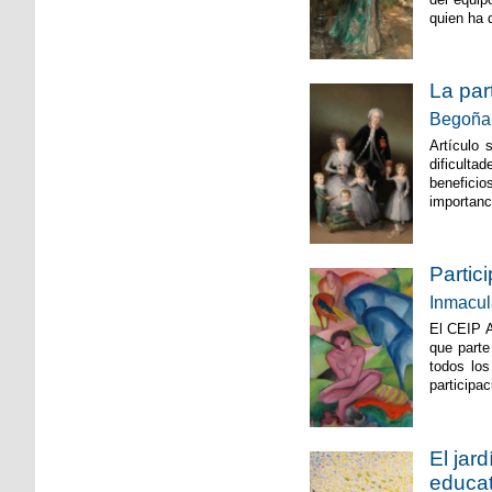
quien ha 
La par
Begoña 
Artículo 
dificulta
beneficio
importanci
Partic
Inmacul
El CEIP A
que parte
todos los
participa
El jar
educat