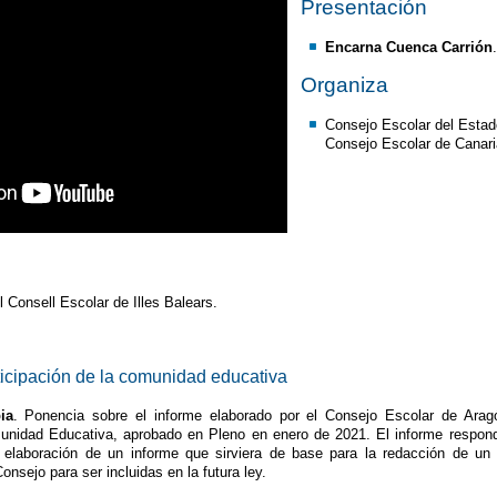
Presentación
Encarna Cuenca Carrión
Organiza
Consejo Escolar del Estado
Consejo Escolar de Canari
 Consell Escolar de Illes Balears.
ticipación de la comunidad educativa
ia
. Ponencia sobre el informe elaborado por el Consejo Escolar de Arag
munidad Educativa, aprobado en Pleno en enero de 2021. El informe respond
elaboración de un informe que sirviera de base para la redacción de un 
onsejo para ser incluidas en la futura ley.