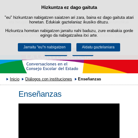
Hizkuntza ez dago gaituta
Cookie politika
Edukira salto egin
"eu" hizkuntzan nabigatzen saiatzen ari zara, baina ez dago gaituta atari
Webgune honek berezko cookie-ak erabiltzen ditu nabigazioa errazteko
eta hirugarrenen cookie-ak erabilera- eta gogobetetasun-estatistikak
honetan. Edukiak gaztelaniaz ikusiko dituzu.
lortzeko.
Hizkuntza horretan nabigatzen jarraitu nahi baduzu, zure erabakia gorde
Informazio gehiago lor dezakezu gure "Cookie-ak" atalean,
egingo da nabigatzailea itxi arte.
legezko
oharrean
.
Jarraitu "eu"n nabigatzen
Aldatu gaztelaniara
Onartu
Ukatu
Inicio
Diálogos con instituciones
Enseñanzas
Enseñanzas