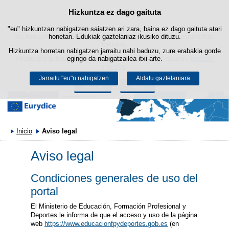
Bilatza
Hizkuntza ez dago gaituta
Cookie politika
Edukira salto egin
"eu" hizkuntzan nabigatzen saiatzen ari zara, baina ez dago gaituta atari
Webgune honek berezko cookie-ak erabiltzen ditu nabigazioa errazteko
eta hirugarrenen cookie-ak erabilera- eta gogobetetasun-estatistikak
honetan. Edukiak gaztelaniaz ikusiko dituzu.
lortzeko.
Hizkuntza horretan nabigatzen jarraitu nahi baduzu, zure erabakia gorde
Informazio gehiago lor dezakezu gure "Cookie-ak" atalean,
egingo da nabigatzailea itxi arte.
legezko
oharrean
.
Jarraitu "eu"n nabigatzen
Aldatu gaztelaniara
Onartu
Ukatu
Inicio
Aviso legal
Aviso legal
Condiciones generales de uso del
portal
El Ministerio de Educación, Formación Profesional y
Deportes le informa de que el acceso y uso de la página
web
https://www.educacionfpydeportes.gob.es
(en