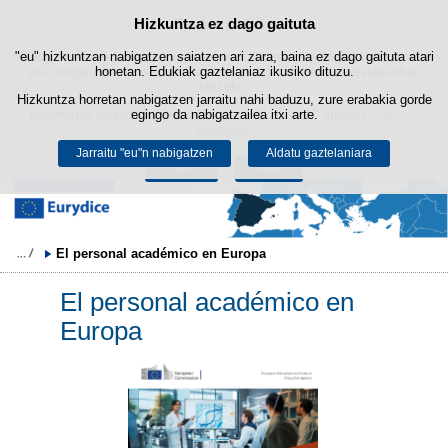
Bilatza
Hizkuntza ez dago gaituta
Cookie politika
Edukira salto egin
"eu" hizkuntzan nabigatzen saiatzen ari zara, baina ez dago gaituta atari
Webgune honek berezko cookie-ak erabiltzen ditu nabigazioa errazteko
eta hirugarrenen cookie-ak erabilera- eta gogobetetasun-estatistikak
honetan. Edukiak gaztelaniaz ikusiko dituzu.
lortzeko.
Hizkuntza horretan nabigatzen jarraitu nahi baduzu, zure erabakia gorde
Informazio gehiago lor dezakezu gure "Cookie-ak" atalean,
egingo da nabigatzailea itxi arte.
legezko
oharrean
.
Jarraitu "eu"n nabigatzen
Aldatu gaztelaniara
Onartu
Ukatu
El personal académico en Europa
El personal académico en
Europa