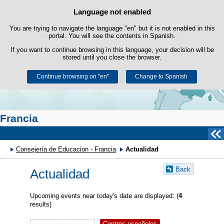
Search
Language not enabled
Cookie Policy
box
Skip to content
You are trying to navigate the language "en" but it is not enabled in this
This website uses its own cookies to facilitate browsing and third-party
cookies to obtain usage and satisfaction statistics.
portal. You will see the contents in Spanish.
If you want to continue browsing in this language, your decision will be
You can get more information in the "Cookies" section of our
legal
stored until you close the browser.
notice
.
Continue browsing on "en"
Accept
Reject
Change to Spanish
Francia
Consejería de Educacion - Francia
Actualidad
Back
Actualidad
Upcoming events near today's date are displayed: (
4
results)
Centros españoles