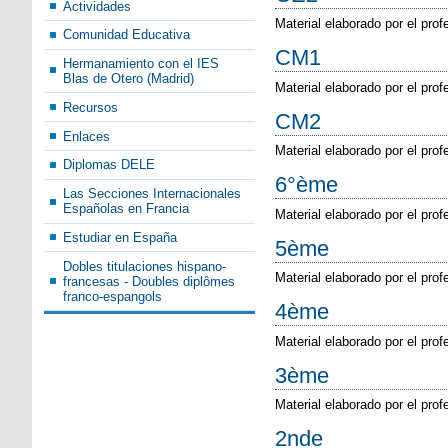
Actividades
Material elaborado por el pro
Comunidad Educativa
CM1
Hermanamiento con el IES
Blas de Otero (Madrid)
Material elaborado por el pro
Recursos
CM2
Enlaces
Material elaborado por el pro
Diplomas DELE
6°ème
Las Secciones Internacionales
Españolas en Francia
Material elaborado por el pro
Estudiar en España
5ème
Dobles titulaciones hispano-
Material elaborado por el pro
francesas - Doubles diplômes
franco-espangols
4ème
Material elaborado por el pro
3ème
Material elaborado por el pro
2nde