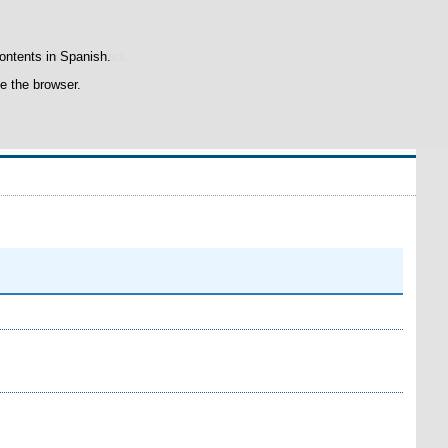
atisfaction statistics.
contents in Spanish.
se the browser.