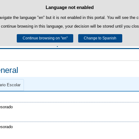
Language not enabled
Cookie Policy
Skip to content
own cookies to facilitate browsing and third-party cookies to obtain usage and s
avigate the language "en" but it is not enabled in this portal. You will see the 
 continue browsing in this language, your decision will be stored until you clo
You can get more information in the "Cookies" section of our
legal notice
.
Continue browsing on "en"
Accept
Reject
Change to Spanish
Sección Española de Grenoble
neral
rio Escolar
fesorado
fesorado