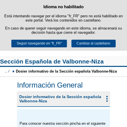
Idioma no habilitado
Política de cookies
Saltar al contenido
Está intentando navegar por el idioma "fr_FR" pero no está habilitado en
Esta web utiliza cookies propias para facilitar la navegación y cookies
de terceros para obtener estadísticas de uso y satisfacción.
este portal. Verá los contenidos en castellano.
En caso de querer seguir navegando en este idioma, se almacenará su
Puede obtener más información en el apartado "Cookies" de nuestro
decisión hasta que cierre el navegador.
aviso legal
.
Seguir navegando en "fr_FR"
Aceptar
Rechazar
Cambiar al castellano
Sección Española de Valbonne-Niza
Dosier informativo de la Sección española Valbonne-Niza
Información General
Dosier informativo de la Sección española
Valbonne-Niza
Para conocer nuestra sección pincha en el siguiente