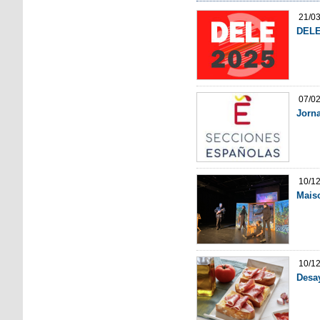
21/0
DELE
07/0
Jorna
10/1
Maiso
10/1
Desa