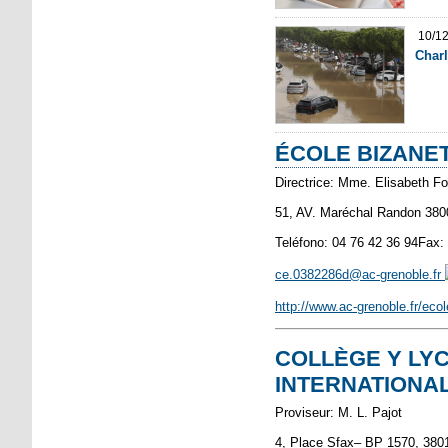
10/1
Charl
ÉCOLE BIZANE
Directrice: Mme. Elisabeth F
51, AV. Maréchal Randon 380
Teléfono: 04 76 42 36 94Fax:
ce.0382286d@ac-grenoble.fr
http://www.ac-grenoble.fr/eco
COLLÈGE Y LYC
INTERNATIONA
Proviseur: M. L. Pajot
4, Place Sfax– BP 1570, 3