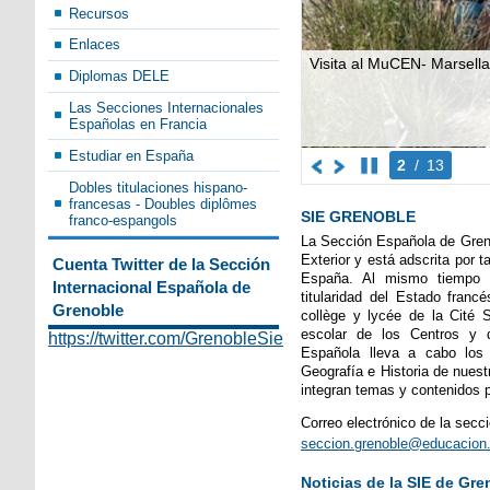
Recursos
Enlaces
Visita al MuCEN- Marsel
Diplomas DELE
Las Secciones Internacionales
Españolas en Francia
Estudiar en España
2
/
13
Dobles titulaciones hispano-
francesas - Doubles diplômes
SIE GRENOBLE
franco-espangols
La Sección Española de Gren
Exterior y está adscrita por 
Cuenta Twitter de la Sección
España. Al mismo tiempo s
Internacional Española de
titularidad del Estado franc
Grenoble
collège y lycée de la Cité Sc
escolar de los Centros y d
https://twitter.com/GrenobleSie
Española lleva a cabo los 
Geografía e Historia de nuest
integran temas y contenidos p
Correo electrónico de la secci
seccion.grenoble@educacion
Noticias de la SIE de Gre