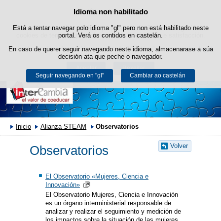
Idioma non habilitado
Política de cookies
Saltar ao contido
Está a tentar navegar polo idioma "gl" pero non está habilitado neste
Este sitio web utiliza cookies propias para facilitar a navegación e
cookies de terceiros para obter estatísticas de uso e satisfacción.
portal. Verá os contidos en castelán.
Pode obter máis información no apartado "Cookies" do noso
En caso de querer seguir navegando neste idioma, almacenarase a súa
aviso legal
.
decisión ata que peche o navegador.
Aceptar
Rexeitar
Seguir navegando en "gl"
Cambiar ao castelán
Inicio
Alianza STEAM
Observatorios
Volver
Observatorios
El Observatorio «Mujeres, Ciencia e
Innovación»
El Observatorio Mujeres, Ciencia e Innovación
es un órgano interministerial responsable de
analizar y realizar el seguimiento y medición de
los impactos sobre la situación de las mujeres