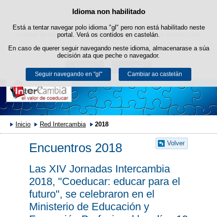
Idioma non habilitado
Política de cookies
Saltar ao contido
Está a tentar navegar polo idioma "gl" pero non está habilitado neste
Este sitio web utiliza cookies propias para facilitar a navegación e
cookies de terceiros para obter estatísticas de uso e satisfacción.
portal. Verá os contidos en castelán.
Pode obter máis información no apartado "Cookies" do noso
En caso de querer seguir navegando neste idioma, almacenarase a súa
aviso legal
.
decisión ata que peche o navegador.
Aceptar
Rexeitar
Seguir navegando en "gl"
Cambiar ao castelán
Inicio
Red Intercambia
2018
Volver
Encuentros 2018
Las XIV Jornadas Intercambia
2018, "Coeducar: educar para el
futuro", se celebraron en el
Ministerio de Educación y