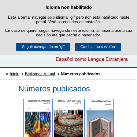
Buscad
Idioma non habilitado
Política de cookies
Saltar ao contido
Está a tentar navegar polo idioma "gl" pero non está habilitado neste
Este sitio web utiliza cookies propias para facilitar a navegación e
cookies de terceiros para obter estatísticas de uso e satisfacción.
portal. Verá os contidos en castelán.
Pode obter máis información no apartado "Cookies" do noso
En caso de querer seguir navegando neste idioma, almacenarase a súa
aviso legal
.
decisión ata que peche o navegador.
Aceptar
Rexeitar
Seguir navegando en "gl"
Cambiar ao castelán
Inicio
Biblioteca Virtual
Números publicados
Números publicados