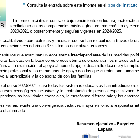
Consulta la entrada sobre este informe en el
blog del Institut
El informe 'Iniciativas contra el bajo rendimiento en lectura, matemáticas
rendimiento en las competencias básicas (lectura, matemáticas y cienc
2020/2021 o posteriormente y seguían vigentes en 2024/2025.
 cualitativos sobre políticas y medidas que se han recopilado a través de u
de educación secundaria en 37 sistemas educativos europeos.
 capítulos que examinan un ecosistema interdependiente de las medidas polít
cias básicas: en la base de este ecosistema se encuentran los marcos estrat
ñanza, la evaluación, el apoyo al aprendizaje, el desarrollo docente y la impl
cia profesional y las estructuras de apoyo con las que cuentan son fundament
yo al aprendizaje y la colaboración con las familias.
 el curso 2020/2021, casi todos los sistemas educativos han introducido refo
recursos pedagógicos inclusivos y la contratación de personal especializado.
priorizan las habilidades esenciales, la enseñanza diferenciada y los entorno
es varían, existe una convergencia cada vez mayor en torno a respuestas in
do el alumnado.
Resumen ejecutivo - Eurydice
España