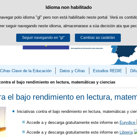
Consultas
Idioma non habilitado
Política de cookies
Saltar ao contido
es propias para facilitar a navegación e cookies de terceiros para obter estatí
navegar polo idioma "gl" pero non está habilitado neste portal. Verá os contid
rer seguir navegando neste idioma, almacenarase a súa decisión ata que pec
Pode obter máis información no apartado "Cookies" do noso
aviso legal
.
Seguir navegando en "gl"
Aceptar
Rexeitar
Cambiar ao castelán
Cifras Clave de la Educación
Datos y Cifras
Estudios REDIE
Dif
 contra el bajo rendimiento en lectura, matemáticas y ciencias
tra el bajo rendimiento en lectura, mate
Iniciativas contra el bajo rendimiento en lectura, matemáticas y cie
Accede a y descarga gratuitamente este informe en
Eurydice
Accede a y descarga gratuitamente este informe en
Librería