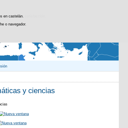
Buscador
@educaINEE
INEE
INEEblog
sticas de uso e satisfacción.
os en castelán.
he o navegador.
usión
máticas y ciencias
ncias