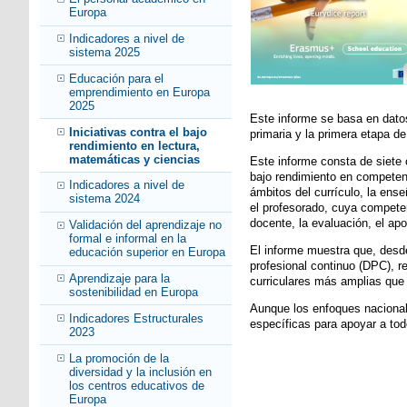
Europa
Indicadores a nivel de
sistema 2025
Educación para el
emprendimiento en Europa
2025
Este informe se basa en datos
Iniciativas contra el bajo
primaria y la primera etapa 
rendimiento en lectura,
matemáticas y ciencias
Este informe consta de siete
bajo rendimiento en competen
Indicadores a nivel de
ámbitos del currículo, la ense
sistema 2024
el profesorado, cuya competen
docente, la evaluación, el apo
Validación del aprendizaje no
formal e informal en la
El informe muestra que, desde
educación superior en Europa
profesional continuo (DPC), 
Aprendizaje para la
curriculares más amplias que 
sostenibilidad en Europa
Aunque los enfoques nacional
Indicadores Estructurales
específicas para apoyar a to
2023
La promoción de la
diversidad y la inclusión en
los centros educativos de
Europa