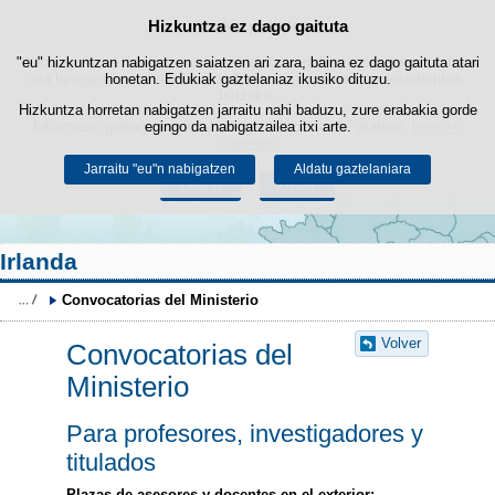
Bilatza
Hizkuntza ez dago gaituta
Cookie politika
Edukira salto egin
"eu" hizkuntzan nabigatzen saiatzen ari zara, baina ez dago gaituta atari
Webgune honek berezko cookie-ak erabiltzen ditu nabigazioa errazteko
eta hirugarrenen cookie-ak erabilera- eta gogobetetasun-estatistikak
honetan. Edukiak gaztelaniaz ikusiko dituzu.
lortzeko.
Hizkuntza horretan nabigatzen jarraitu nahi baduzu, zure erabakia gorde
Informazio gehiago lor dezakezu gure "Cookie-ak" atalean,
egingo da nabigatzailea itxi arte.
legezko
oharrean
.
Jarraitu "eu"n nabigatzen
Aldatu gaztelaniara
Onartu
Ukatu
Irlanda
Convocatorias del Ministerio
Volver
Convocatorias del
Ministerio
Para profesores, investigadores y
titulados
Plazas de asesores y docentes en el exterior: