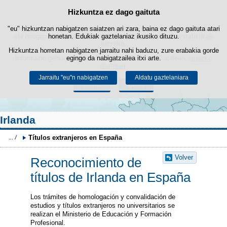
Bilatza
Hizkuntza ez dago gaituta
Cookie politika
Edukira salto egin
"eu" hizkuntzan nabigatzen saiatzen ari zara, baina ez dago gaituta atari
Webgune honek berezko cookie-ak erabiltzen ditu nabigazioa errazteko
eta hirugarrenen cookie-ak erabilera- eta gogobetetasun-estatistikak
honetan. Edukiak gaztelaniaz ikusiko dituzu.
lortzeko.
Hizkuntza horretan nabigatzen jarraitu nahi baduzu, zure erabakia gorde
Informazio gehiago lor dezakezu gure "Cookie-ak" atalean,
egingo da nabigatzailea itxi arte.
legezko
oharrean
.
Jarraitu "eu"n nabigatzen
Aldatu gaztelaniara
Onartu
Ukatu
Irlanda
Títulos extranjeros en España
Volver
Reconocimiento de
títulos de Irlanda en España
Los trámites de homologación y convalidación de
estudios y títulos extranjeros no universitarios se
realizan el Ministerio de Educación y Formación
Profesional.