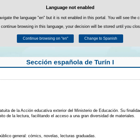
Language not enabled
Cookie Policy
Skip to content
own cookies to facilitate browsing and third-party cookies to obtain usage and s
avigate the language "en" but it is not enabled in this portal. You will see the 
 continue browsing in this language, your decision will be stored until you clo
You can get more information in the "Cookies" section of our
legal notice
.
Continue browsing on "en"
Accept
Reject
Change to Spanish
Sección española de Turín I
gratuita de la Acción educativa exterior del Ministerio de Educación. Su finalid
ito de la lectura, facilitando el acceso a una gran diversidad de materiales.
público general: cómics, novelas, lecturas graduadas.