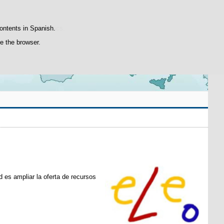
Contacte con nosotros
atisfaction statistics.
contents in Spanish.
se the browser.
ad es ampliar la oferta de recursos