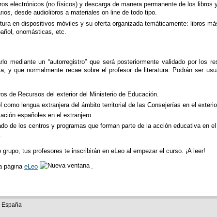
ros electrónicos (no físicos) y descarga de manera permanente de los libros y
rios, desde audiolibros a materiales on line de todo tipo.
tura en dispositivos móviles y su oferta organizada temáticamente: libros m
añol, onomásticas, etc.
arlo mediante un “autorregistro” que será posteriormente validado por los r
a, y que normalmente recae sobre el profesor de literatura. Podrán ser usua
os de Recursos del exterior del Ministerio de Educación.
 como lengua extranjera del ámbito territorial de las Consejerías en el exterio
ación españoles en el extranjero.
o de los centros y programas que forman parte de la acción educativa en el e
.
 grupo, tus profesores te inscribirán en eLeo al empezar el curso. ¡A leer!
la página
eLeo
.
e España