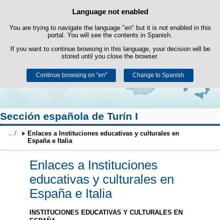
Language not enabled
Cookie Policy
Skip to content
You are trying to navigate the language "en" but it is not enabled in this
This website uses its own cookies to facilitate browsing and third-party
cookies to obtain usage and satisfaction statistics.
portal. You will see the contents in Spanish.
If you want to continue browsing in this language, your decision will be
You can get more information in the "Cookies" section of our
legal
stored until you close the browser.
notice
.
Continue browsing on "en"
Accept
Reject
Change to Spanish
Sección española de Turín I
Enlaces a Instituciones educativas y culturales en 
España e Italia
Enlaces a Instituciones
educativas y culturales en
España e Italia
INSTITUCIONES EDUCATIVAS Y CULTURALES EN