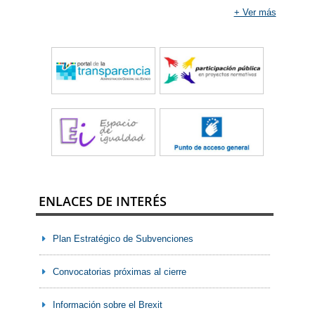
+ Ver más
Jueves, 23 de julio de 2026
Esther Monterrubio destaca la aportación
del nuevo sistema de Formación
Profesional al sector aeroespacial
La secretaria general de Formación Profesional
del Ministerio de Educación, Formación
Profesional y Deportes, Esther Monterrubio, ha
participado en el Curso de Verano de la
Universidad Complutense de Madrid ‘Un país
aeroespacial: el nuevo impulso tras el éxito del
ENLACES DE INTERÉS
proyecto estratégico aeroespacial español’.
Plan Estratégico de Subvenciones
Convocatorias próximas al cierre
Información sobre el Brexit