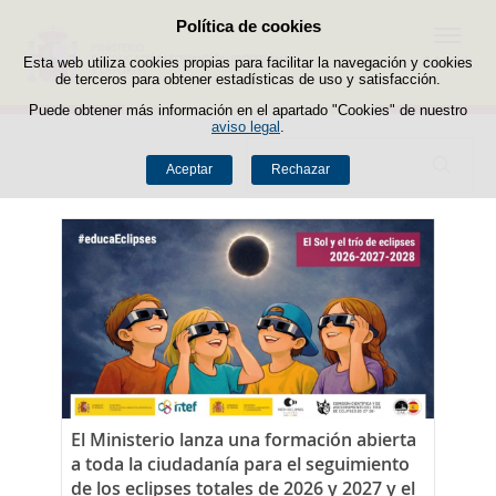
Política de cookies
Saltar al contenido
Menú
Esta web utiliza cookies propias para facilitar la navegación y cookies
de terceros para obtener estadísticas de uso y satisfacción.
Puede obtener más información en el apartado "Cookies" de nuestro
aviso legal
.
Buscador
Aceptar
Rechazar
El Gobierno aprueba el proyecto de Ley
que baja las ratios y fija un tope legal a la
jornada lectiva de los docentes