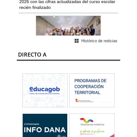
2026 con las cifras actualizadas del curso escolar
recién finalizado
Histórico de noticias
DIRECTO A
Martes, 28 de julio de 2026
Milagros Tolón: “El Gobierno es y seguirá
siendo un aliado leal del deporte español”
La ministra de Educación, Formación Profesional y
Deportes, Milagros Tolón, ha presentado este
martes en un encuentro celebrado en la sede del
Comité Olímpico Español el nuevo modelo de
financiación pública que el Consejo de Ministros
ha aprobado para las federaciones deportivas
españolas