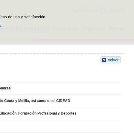
Buscador
Castellano
icas de uso y satisfacción.
l
.
rvicios a la ciudadanía
Contenidos
Deportes
Prensa
Volver
Londres
de Ceuta y Melilla, así como en el CIDEAD
e Educación, Formación Profesional y Deportes