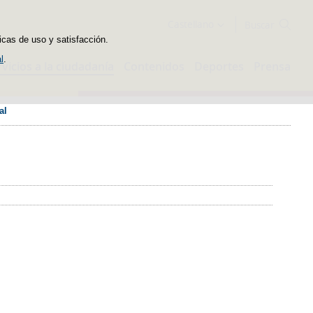
Buscador
Castellano
icas de uso y satisfacción.
l
.
rvicios a la ciudadanía
Contenidos
Deportes
Prensa
al