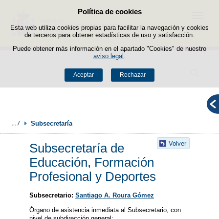
Política de cookies
Saltar al contenido
Menú
Esta web utiliza cookies propias para facilitar la navegación y cookies
de terceros para obtener estadísticas de uso y satisfacción.
Puede obtener más información en el apartado "Cookies" de nuestro
aviso legal
.
Buscador
Aceptar
Rechazar
Subsecretaría
Volver
Subsecretaría de
Educación, Formación
Profesional y Deportes
Subsecretario:
Santiago A. Roura Gómez
Órgano de asistencia inmediata al Subsecretario, con
nivel de subdirección general: