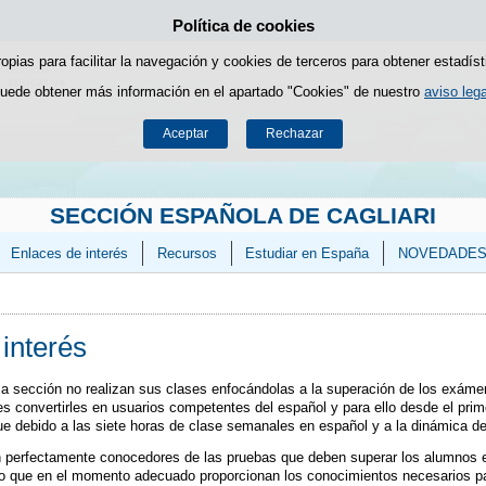
Política de cookies
Saltar al contenido
ropias para facilitar la navegación y cookies de terceros para obtener estadíst
uede obtener más información en el apartado "Cookies" de nuestro
aviso lega
Aceptar
Rechazar
SECCIÓN ESPAÑOLA DE CAGLIARI
Enlaces de interés
Recursos
Estudiar en España
NOVEDADE
interés
la sección no realizan sus clases enfocándolas a la superación de los exáme
s convertirles en usuarios competentes del español y para ello desde el prim
que debido a las siete horas de clase semanales en español y a la dinámica 
n perfectamente conocedores de las pruebas que deben superar los alumnos
llo que en el momento adecuado proporcionan los conocimientos necesarios pa